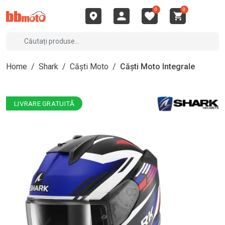
0
0
Home
/
Shark
/
Căști Moto
/
Căști Moto Integrale
LIVRARE GRATUITĂ