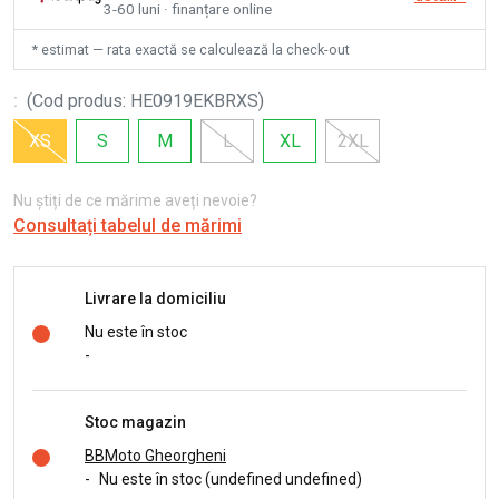
3-60 luni · finanțare online
* estimat — rata exactă se calculează la check-out
:
(
Cod produs
:
HE0919EKBRXS
)
XS
S
M
L
XL
2XL
Nu știți de ce mărime aveți nevoie?
Consultați tabelul de mărimi
Livrare la domiciliu
Nu este în stoc
-
Stoc magazin
BBMoto Gheorgheni
-
Nu este în stoc (undefined undefined)