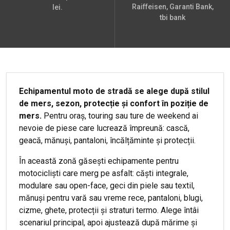
Raiffeisen, Garanti Bank,
lei.
tbi bank
Echipamentul moto de stradă se alege după stilul
de mers, sezon, protecție și confort în poziție de
mers.
Pentru oraș, touring sau ture de weekend ai
nevoie de piese care lucrează împreună: cască,
geacă, mănuși, pantaloni, încălțăminte și protecții.
În această zonă găsești echipamente pentru
motocicliști care merg pe asfalt: căști integrale,
modulare sau open-face, geci din piele sau textil,
mănuși pentru vară sau vreme rece, pantaloni, blugi,
cizme, ghete, protecții și straturi termo. Alege întâi
scenariul principal, apoi ajustează după mărime și