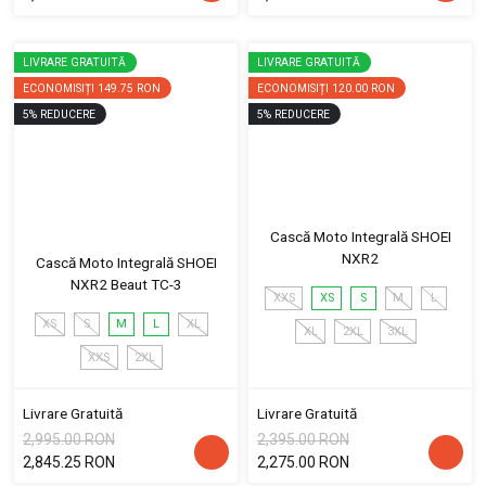
LIVRARE GRATUITĂ
LIVRARE GRATUITĂ
ECONOMISIȚI
149.75 RON
ECONOMISIȚI
120.00 RON
5
%
REDUCERE
5
%
REDUCERE
Cască Moto Integrală SHOEI
NXR2
Cască Moto Integrală SHOEI
NXR2 Beaut TC-3
XXS
XS
S
M
L
XS
S
M
L
XL
XL
2XL
3XL
XXS
2XL
Livrare Gratuită
Livrare Gratuită
2,995.00 RON
2,395.00 RON
2,845.25 RON
2,275.00 RON