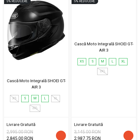
5
%
REDUCERE
5
%
REDUCERE
Cască Moto Integrală SHOEI GT-
AIR 3
XS
S
M
L
XL
2XL
Cască Moto Integrală SHOEI GT-
AIR 3
XS
S
M
L
XL
2XL
Livrare Gratuită
Livrare Gratuită
2,995.00 RON
3,145.00 RON
2,845.00 RON
2,987.75 RON