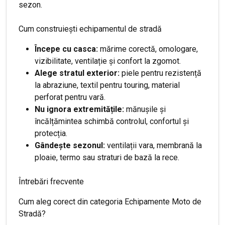
sezon.
Cum construiești echipamentul de stradă
Începe cu casca:
mărime corectă, omologare,
vizibilitate, ventilație și confort la zgomot.
Alege stratul exterior:
piele pentru rezistență
la abraziune, textil pentru touring, material
perforat pentru vară.
Nu ignora extremitățile:
mănușile și
încălțămintea schimbă controlul, confortul și
protecția.
Gândește sezonul:
ventilații vara, membrană la
ploaie, termo sau straturi de bază la rece.
Întrebări frecvente
Cum aleg corect din categoria Echipamente Moto de
Stradă?