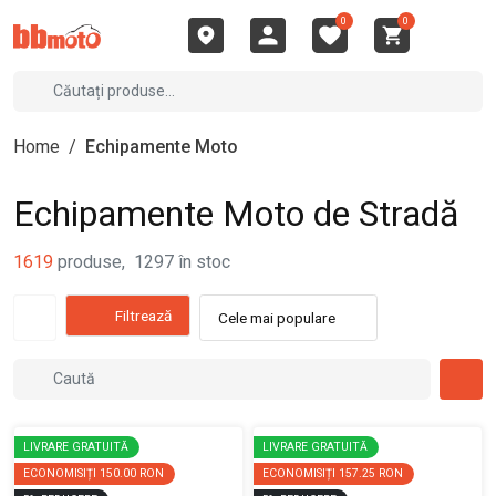
0
0
Home
/
Echipamente Moto
Echipamente Moto de Stradă
1619
produse
,
1297
în stoc
Filtrează
Cele mai populare
LIVRARE GRATUITĂ
LIVRARE GRATUITĂ
ECONOMISIȚI
150.00 RON
ECONOMISIȚI
157.25 RON