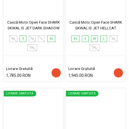
Cască Moto Open Face SHARK
Cască Moto Open Face SHARK
SKWAL I3 JET DARK SHADOW
SKWAL I3 JET HELLCAT
XS
S
M
L
XL
XS
S
M
L
XL
2XL
2XL
Livrare Gratuită
Livrare Gratuită
1,785.00 RON
1,945.00 RON
LIVRARE GRATUITĂ
LIVRARE GRATUITĂ