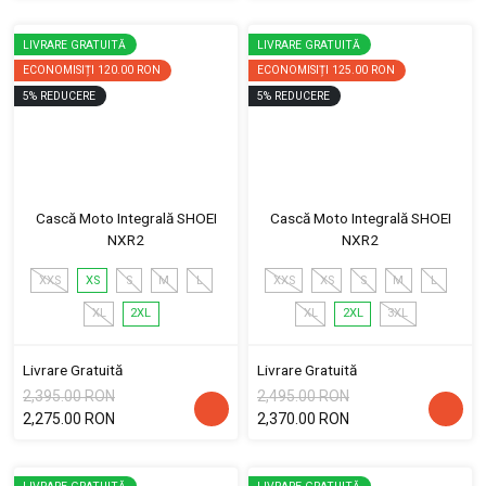
LIVRARE GRATUITĂ
LIVRARE GRATUITĂ
ECONOMISIȚI
120.00 RON
ECONOMISIȚI
125.00 RON
5
%
REDUCERE
5
%
REDUCERE
Cască Moto Integrală SHOEI
Cască Moto Integrală SHOEI
NXR2
NXR2
XXS
XS
S
M
L
XXS
XS
S
M
L
XL
2XL
XL
2XL
3XL
Livrare Gratuită
Livrare Gratuită
2,395.00 RON
2,495.00 RON
2,275.00 RON
2,370.00 RON