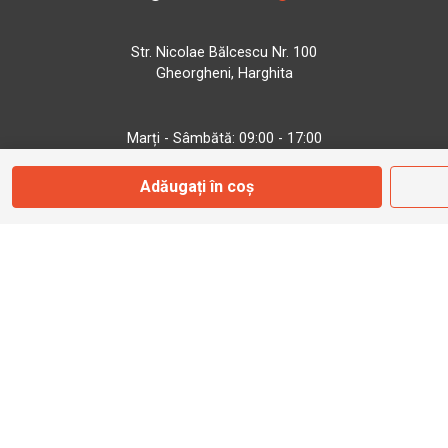
Str. Nicolae Bălcescu Nr. 100
Gheorgheni, Harghita
Marți - Sâmbătă: 09:00 - 17:00
Adăugați în coș
0745 153 295
info@bbmoto.ro
Magazin
Otopeni