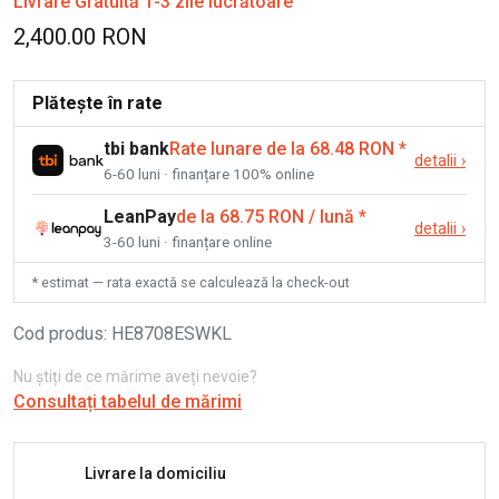
Livrare Gratuită 1-3 zile lucrătoare
2,400.00 RON
Plătește în rate
tbi bank
Rate lunare de la 68.48 RON
*
detalii
›
6-60 luni · finanțare 100% online
LeanPay
de la 68.75 RON / lună
*
detalii
›
3-60 luni · finanțare online
* estimat — rata exactă se calculează la check-out
Cod produs
:
HE8708ESWKL
Nu știți de ce mărime aveți nevoie?
Consultați tabelul de mărimi
Livrare la domiciliu