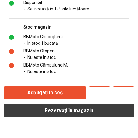
Disponibil
-
Se livrează în 1-3 zile lucrătoare.
Stoc magazin
BBMoto Gheorgheni
-
În stoc 1 bucată
BBMoto Otopeni
-
Nu este în stoc
BBMoto Câmpulung M.
-
Nu este în stoc
Adăugați în coș
Rezervați în magazin