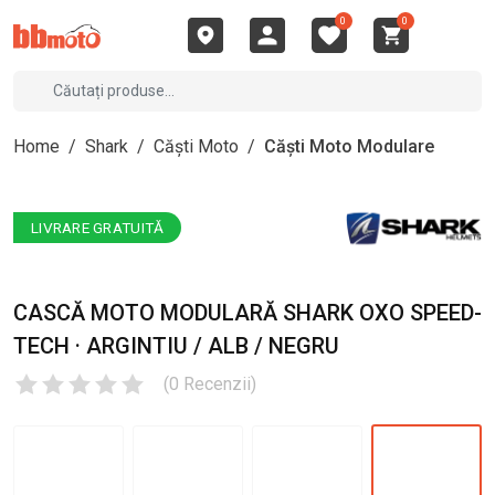
0
0
Home
/
Shark
/
Căști Moto
/
Căști Moto Modulare
LIVRARE GRATUITĂ
CASCĂ MOTO MODULARĂ SHARK OXO SPEED-
TECH · ARGINTIU / ALB / NEGRU
(
0
Recenzii
)