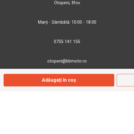
Otopeni, Ilfov
Marți - Sâmbătă: 10:00 - 18:00
0755 141 155
otopeni@bbmoto.ro
Adăugați în coș
Magazin
Câmpulung M.
Str. Valea Seacă nr. 5
Câmpulung Moldovenesc, Suceava