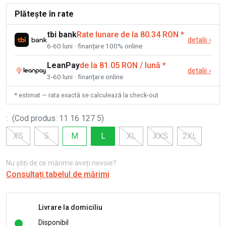
Plătește în rate
tbi bank
Rate lunare de la 80.34 RON
*
detalii
›
6-60 luni · finanțare 100% online
LeanPay
de la 81.05 RON / lună
*
detalii
›
3-60 luni · finanțare online
* estimat — rata exactă se calculează la check-out
:
(
Cod produs
:
11 16 127 5
)
XS
S
M
L
XL
XXS
2XL
Nu știți de ce mărime aveți nevoie?
Consultați tabelul de mărimi
Livrare la domiciliu
Disponibil