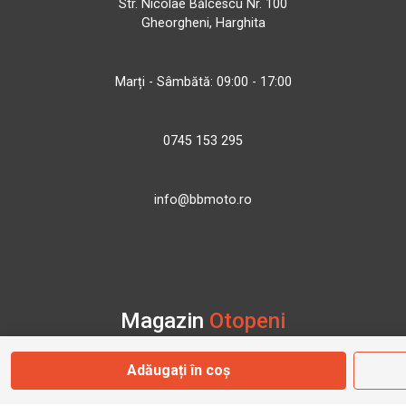
Str. Nicolae Bălcescu Nr. 100
Gheorgheni, Harghita
Marți - Sâmbătă: 09:00 - 17:00
0745 153 295
info@bbmoto.ro
Magazin
Otopeni
Adăugați în coș
Str. Ferme D Nr. 2
Otopeni, Ilfov