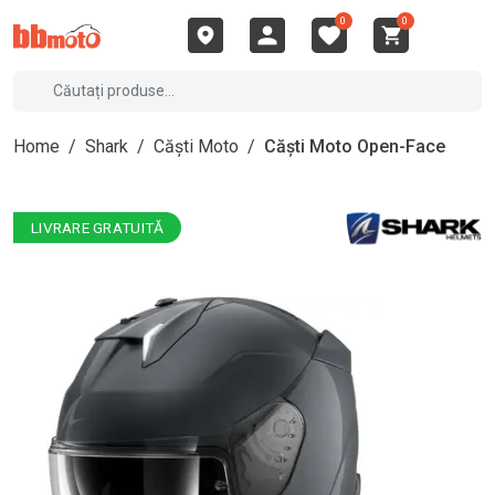
0
0
Home
/
Shark
/
Căști Moto
/
Căști Moto Open-Face
LIVRARE GRATUITĂ