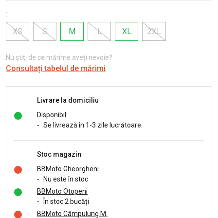
:
XS
S
M
L
XL
2XL
Nu știți de ce mărime aveți nevoie?
Consultați tabelul de mărimi
Livrare la domiciliu
Disponibil
-
Se livrează în 1-3 zile lucrătoare.
Stoc magazin
BBMoto Gheorgheni
-
Nu este în stoc
BBMoto Otopeni
-
În stoc 2 bucăți
BBMoto Câmpulung M.