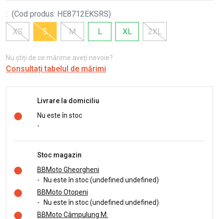
:
(
Cod produs
:
HE8712EKSRS
)
XS
S
M
L
XL
2XL
Nu știți de ce mărime aveți nevoie?
Consultați tabelul de mărimi
Livrare la domiciliu
Nu este în stoc
-
Stoc magazin
BBMoto Gheorgheni
-
Nu este în stoc (undefined undefined)
BBMoto Otopeni
-
Nu este în stoc (undefined undefined)
BBMoto Câmpulung M.