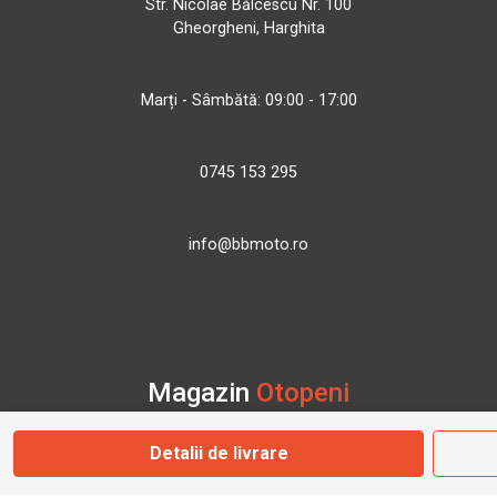
Str. Nicolae Bălcescu Nr. 100
Gheorgheni, Harghita
Marți - Sâmbătă: 09:00 - 17:00
0745 153 295
info@bbmoto.ro
Magazin
Otopeni
Detalii de livrare
Str. Ferme D Nr. 2
Otopeni, Ilfov