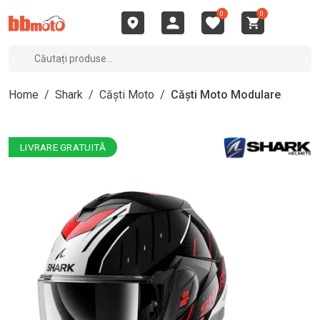
0
0
Home
/
Shark
/
Căști Moto
/
Căști Moto Modulare
LIVRARE GRATUITĂ