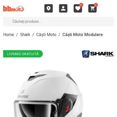
0
0
Home
/
Shark
/
Căști Moto
/
Căști Moto Modulare
LIVRARE GRATUITĂ