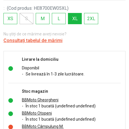
:
(
Cod produs
:
HE8700EW05XL
)
XS
S
M
L
XL
2XL
Nu știți de ce mărime aveți nevoie?
Consultați tabelul de mărimi
Livrare la domiciliu
Disponibil
-
Se livrează în 1-3 zile lucrătoare.
Stoc magazin
BBMoto Gheorgheni
-
În stoc 1 bucată (undefined undefined)
BBMoto Otopeni
-
În stoc 1 bucată (undefined undefined)
BBMoto Câmpulung M.