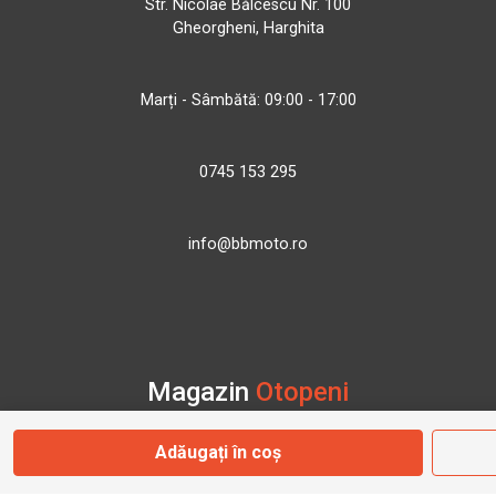
Str. Nicolae Bălcescu Nr. 100
Gheorgheni, Harghita
Marți - Sâmbătă: 09:00 - 17:00
0745 153 295
info@bbmoto.ro
Magazin
Otopeni
Adăugați în coș
Str. Ferme D Nr. 2
Otopeni, Ilfov