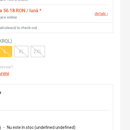
la 56.18 RON / lună
*
detalii
›
țare online
calculează la check-out
KRQL
)
L
XL
2XL
 nevoie?
ărimi
u
i
-
Nu este în stoc (undefined undefined)