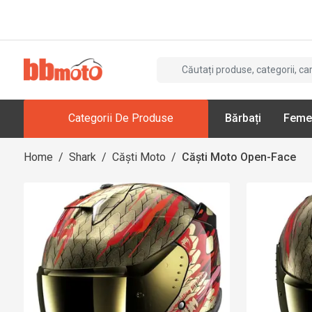
Categorii De Produse
Bărbați
Feme
Home
/
Shark
/
Căști Moto
/
Căști Moto Open-Face