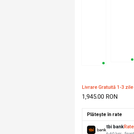
Livrare Gratuită 1-3 zile
1,945.00 RON
Plătește în rate
tbi bank
Rate
6-60 luni · fina