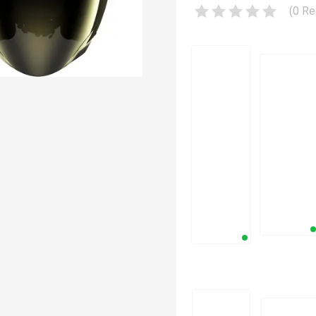
(
0
Re