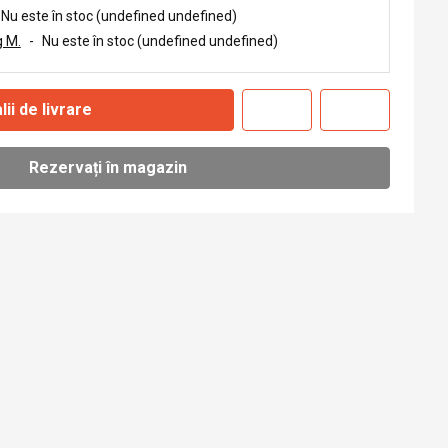
Nu este în stoc (undefined undefined)
 M.
-
Nu este în stoc (undefined undefined)
lii de livrare
Rezervați în magazin