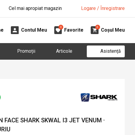
Cel mai apropiat magazin
Logare / Înregistrare
0
0
ne
Contul Meu
Favorite
Coșul Meu
Asistență
Promoții
Articole
 FACE SHARK SKWAL I3 JET VENUM ·
URIU