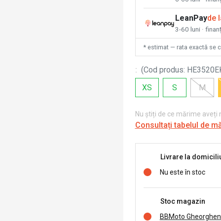
LeanPay
de 
3-60 luni · finan
* estimat — rata exactă se 
:
(
Cod produs
:
HE3520E
XS
S
M
Nu știți de ce mărime aveți
Consultați tabelul de m
Livrare la domicili
Nu este în stoc
Stoc magazin
BBMoto Gheorghen