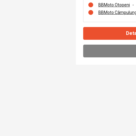
BBMoto Otopeni
-
BBMoto Câmpulung
Deta