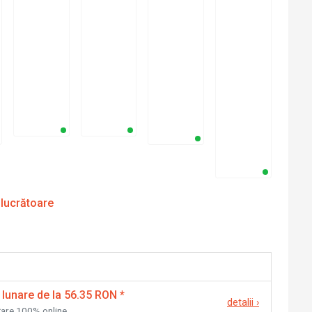
 lucrătoare
 lunare de la 56.35 RON
*
detalii
›
nțare 100% online