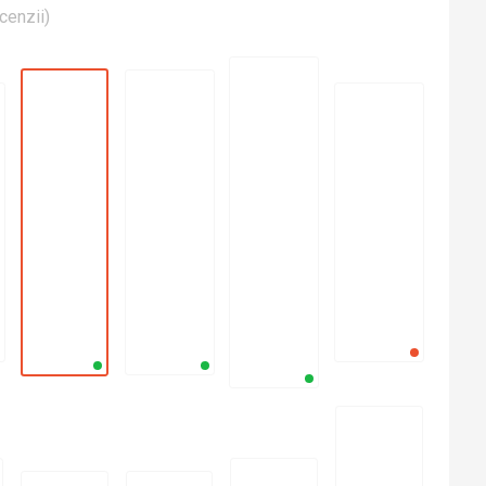
cenzii
)