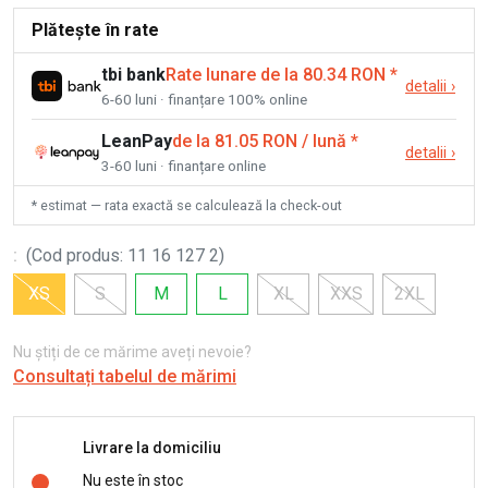
Plătește în rate
tbi bank
Rate lunare de la 80.34 RON
*
detalii
›
6-60 luni · finanțare 100% online
LeanPay
de la 81.05 RON / lună
*
detalii
›
3-60 luni · finanțare online
* estimat — rata exactă se calculează la check-out
:
(
Cod produs
:
11 16 127 2
)
XS
S
M
L
XL
XXS
2XL
Nu știți de ce mărime aveți nevoie?
Consultați tabelul de mărimi
Livrare la domiciliu
Nu este în stoc