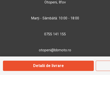
Otopeni, Ilfov
Marți - Sâmbătă: 10:00 - 18:00
0755 141 155
otopeni@bbmoto.ro
Detalii de livrare
Magazin
Câmpulung M.
Str. Valea Seacă nr. 5
Câmpulung Moldovenesc, Suceava