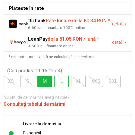
Plătește în rate
tbi bank
Rate lunare de la 80.34 RON
*
detalii
›
6-60 luni · finanțare 100% online
LeanPay
de la 81.05 RON / lună
*
detalii
›
3-60 luni · finanțare online
* estimat — rata exactă se calculează la check-out
:
(
Cod produs
:
11 16 127 4
)
XS
S
M
L
XL
XXS
2XL
Nu știți de ce mărime aveți nevoie?
Consultați tabelul de mărimi
Livrare la domiciliu
Disponibil