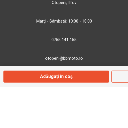
Otopeni, Ilfov
Marți - Sâmbătă: 10:00 - 18:00
0755 141 155
otopeni@bbmoto.ro
Adăugați în coș
Magazin
Câmpulung M.
Str. Valea Seacă nr. 5
Câmpulung Moldovenesc, Suceava