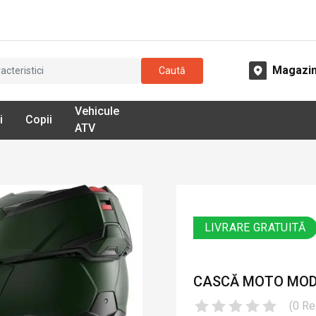
Magazi
Caută
Vehicule
i
Copii
ATV
LIVRARE GRATUITĂ
CASCĂ MOTO MODU
(
0
Re