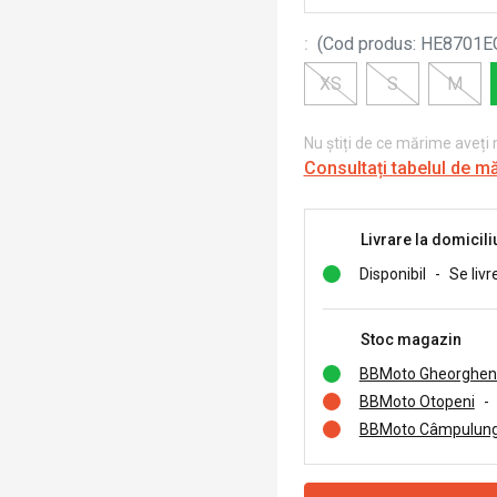
:
(
Cod produs
:
HE8701E
XS
S
M
Nu știți de ce mărime aveți
Consultați tabelul de m
Livrare la domicili
Disponibil
-
Se livr
Stoc magazin
BBMoto Gheorghen
BBMoto Otopeni
-
BBMoto Câmpulung