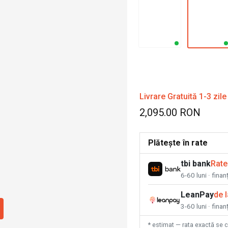
Livrare Gratuită 1-3 zile
2,095.00 RON
Plătește în rate
tbi bank
Rate
6-60 luni · fina
LeanPay
de 
3-60 luni · finan
* estimat — rata exactă se 