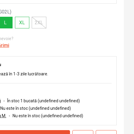
G02L
)
L
XL
2XL
 nevoie?
ărimi
u
ează în 1-3 zile lucrătoare.
i
-
În stoc 1 bucată (undefined undefined)
Nu este în stoc (undefined undefined)
 M.
-
Nu este în stoc (undefined undefined)