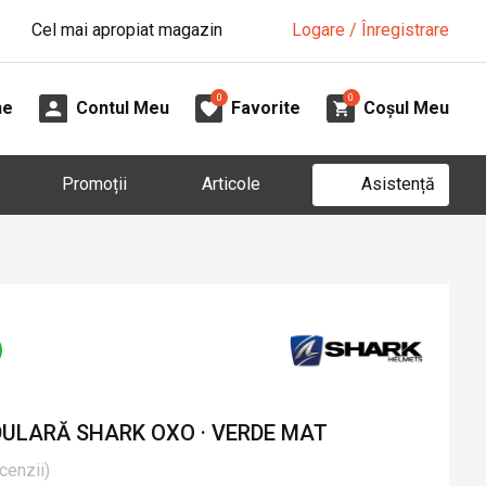
Cel mai apropiat magazin
Logare / Înregistrare
0
0
ne
Contul Meu
Favorite
Coșul Meu
Asistență
Promoții
Articole
LARĂ SHARK OXO · VERDE MAT
cenzii
)