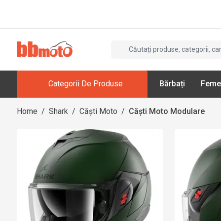
Categorii De Produse
Bărbați
Feme
Home
/
Shark
/
Căști Moto
/
Căști Moto Modulare