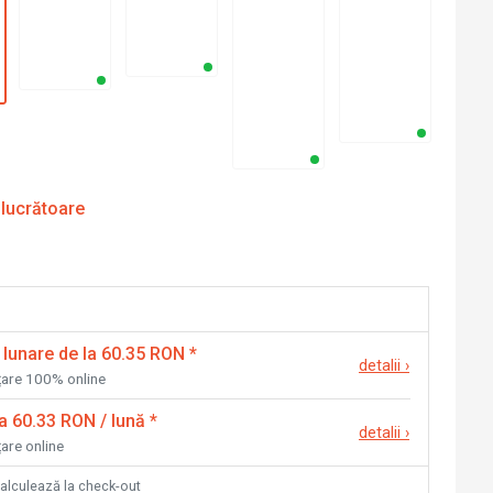
 lucrătoare
 lunare de la 60.35 RON
*
detalii
›
nțare 100% online
la 60.33 RON / lună
*
detalii
›
țare online
calculează la check-out