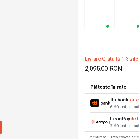
Livrare Gratuită 1-3 zile
2,095.00 RON
Plătește în rate
tbi bank
Rate
6-60 luni · fina
LeanPay
de 
3-60 luni · finan
* estimat — rata exactă se 