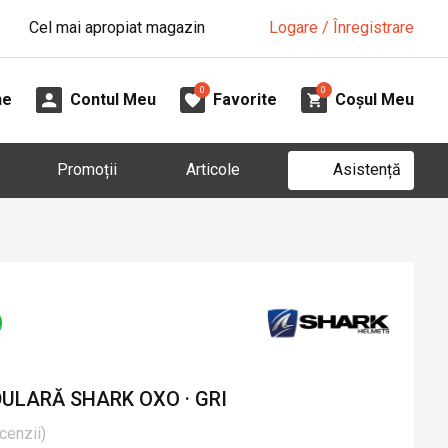
Cel mai apropiat magazin
Logare / Înregistrare
0
0
ne
Contul Meu
Favorite
Coșul Meu
Asistență
Promoții
Articole
LARĂ SHARK OXO · GRI
cenzii
)