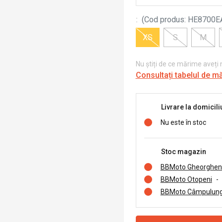
:
(
Cod produs
:
HE8700E
XS
S
M
Nu știți de ce mărime aveți
Consultați tabelul de m
Livrare la domicili
Nu este în stoc
Stoc magazin
BBMoto Gheorghen
BBMoto Otopeni
-
BBMoto Câmpulung