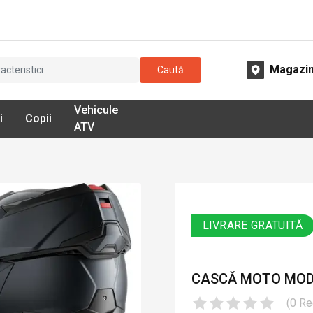
Magazi
Caută
Vehicule
i
Copii
ATV
LIVRARE GRATUITĂ
CASCĂ MOTO MODU
(
0
Re