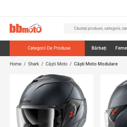
Categorii De Produse
Bărbați
Feme
Home
/
Shark
/
Căști Moto
/
Căști Moto Modulare