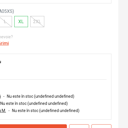
A05XS
)
L
XL
2XL
 nevoie?
ărimi
u
i
-
Nu este în stoc (undefined undefined)
Nu este în stoc (undefined undefined)
 M.
-
Nu este în stoc (undefined undefined)