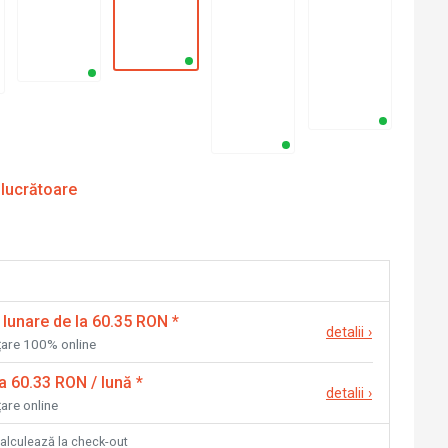
 lucrătoare
 lunare de la 60.35 RON
*
detalii
›
nțare 100% online
la 60.33 RON / lună
*
detalii
›
țare online
calculează la check-out