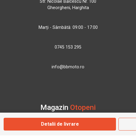
Str. Nicolae Bălcescu Nr. 100
Gheorgheni, Harghita
Marți - Sâmbătă: 09:00 - 17:00
0745 153 295
info@bbmoto.ro
Magazin
Otopeni
Detalii de livrare
Str. Ferme D Nr. 2
Otopeni, Ilfov