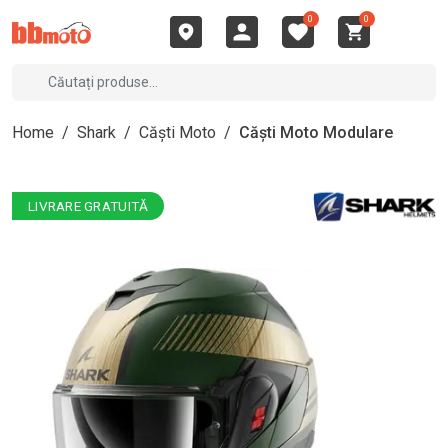
0
0
Home
/
Shark
/
Căști Moto
/
Căști Moto Modulare
LIVRARE GRATUITĂ