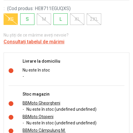
:
(
Cod produs
:
HE8711EGUQXS
)
XS
S
M
L
XL
2XL
Nu știți de ce mărime aveți nevoie?
Consultați tabelul de mărimi
Livrare la domiciliu
Nu este în stoc
-
Stoc magazin
BBMoto Gheorgheni
-
Nu este în stoc (undefined undefined)
BBMoto Otopeni
-
Nu este în stoc (undefined undefined)
BBMoto Câmpulung M.