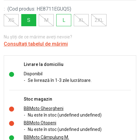
:
(
Cod produs
:
HE8711EGUQS
)
XS
S
M
L
XL
2XL
Nu știți de ce mărime aveți nevoie?
Consultați tabelul de mărimi
Livrare la domiciliu
Disponibil
-
Se livrează în 1-3 zile lucrătoare.
Stoc magazin
BBMoto Gheorgheni
-
Nu este în stoc (undefined undefined)
BBMoto Otopeni
-
Nu este în stoc (undefined undefined)
BBMoto Câmpulung M.