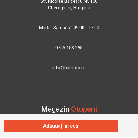
Str. Nicolae Bălcescu Nr. 100
Gheorgheni, Harghita
Marți - Sâmbătă: 09:00 - 17:00
0745 153 295
info@bbmoto.ro
Magazin
Otopeni
Adăugați în coș
Str. Ferme D Nr. 2
Otopeni, Ilfov