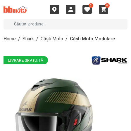
0
0
Home
/
Shark
/
Căști Moto
/
Căști Moto Modulare
LIVRARE GRATUITĂ