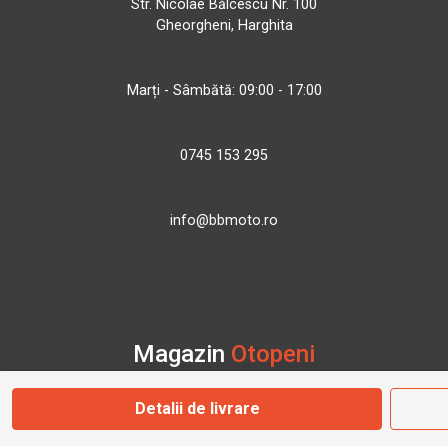
Str. Nicolae Bălcescu Nr. 100
Gheorgheni, Harghita
Marți - Sâmbătă: 09:00 - 17:00
0745 153 295
info@bbmoto.ro
Magazin
Otopeni
Detalii de livrare
Str. Ferme D Nr. 2
Otopeni, Ilfov