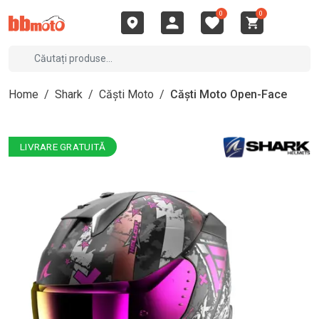
0
0
Home
/
Shark
/
Căști Moto
/
Căști Moto Open-Face
LIVRARE GRATUITĂ