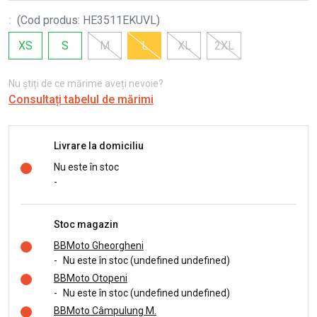
:
(
Cod produs
:
HE3511EKUVL
)
XS
S
M
L
XL
2XL
Nu știți de ce mărime aveți nevoie?
Consultați tabelul de mărimi
Livrare la domiciliu
Nu este în stoc
-
Stoc magazin
BBMoto Gheorgheni
-
Nu este în stoc (undefined undefined)
BBMoto Otopeni
-
Nu este în stoc (undefined undefined)
BBMoto Câmpulung M.