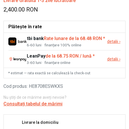
Livrare Gratuită 1-3 zile lucrătoare
2,400.00 RON
Plătește în rate
tbi bank
Rate lunare de la 68.48 RON
*
detalii
›
6-60 luni · finanțare 100% online
LeanPay
de la 68.75 RON / lună
*
detalii
›
3-60 luni · finanțare online
* estimat — rata exactă se calculează la check-out
Cod produs
:
HE8708ESWKXS
Nu știți de ce mărime aveți nevoie?
Consultați tabelul de mărimi
Livrare la domiciliu