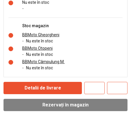
Nu este în stoc
-
Stoc magazin
BBMoto Gheorgheni
-
Nu este în stoc
BBMoto Otopeni
-
Nu este în stoc
BBMoto Câmpulung M.
-
Nu este în stoc
Detalii de livrare
Rezervați în magazin