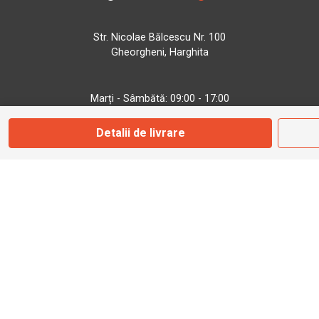
Str. Nicolae Bălcescu Nr. 100
Gheorgheni, Harghita
Marți - Sâmbătă: 09:00 - 17:00
Detalii de livrare
0745 153 295
info@bbmoto.ro
Magazin
Otopeni