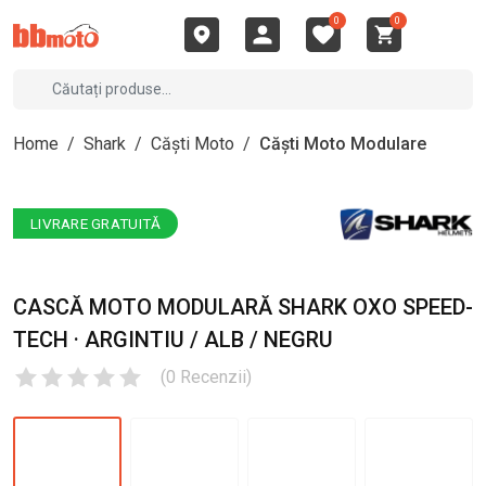
0
0
Home
/
Shark
/
Căști Moto
/
Căști Moto Modulare
LIVRARE GRATUITĂ
CASCĂ MOTO MODULARĂ SHARK OXO SPEED-
TECH · ARGINTIU / ALB / NEGRU
(
0
Recenzii
)