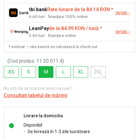
tbi bank
Rate lunare de la 84.14 RON
*
detalii
›
6-60 luni · finanțare 100% online
LeanPay
de la 84.99 RON / lună
*
detalii
›
3-60 luni · finanțare online
* estimat — rata exactă se calculează la check-out
:
(
Cod produs
:
11 20 011 4
)
XS
S
M
L
XL
2XL
Nu știți de ce mărime aveți nevoie?
Consultați tabelul de mărimi
Livrare la domiciliu
Disponibil
-
Se livrează în 1-3 zile lucrătoare.