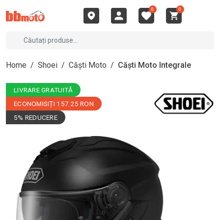
0
0
Home
/
Shoei
/
Căști Moto
/
Căști Moto Integrale
LIVRARE GRATUITĂ
ECONOMISIȚI 157.25 RON
5% REDUCERE