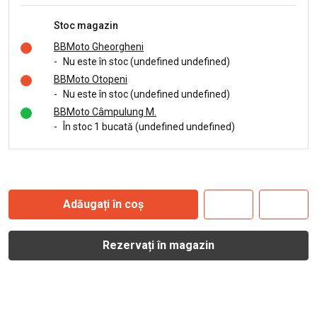
Stoc magazin
BBMoto Gheorgheni
-
Nu este în stoc (undefined undefined)
BBMoto Otopeni
-
Nu este în stoc (undefined undefined)
BBMoto Câmpulung M.
-
În stoc 1 bucată (undefined undefined)
Adăugați în coș
Rezervați în magazin