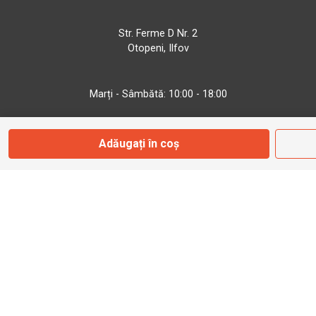
Str. Ferme D Nr. 2
Otopeni, Ilfov
Marți - Sâmbătă: 10:00 - 18:00
0755 141 155
Adăugați în coș
otopeni@bbmoto.ro
Magazin
Câmpulung M.