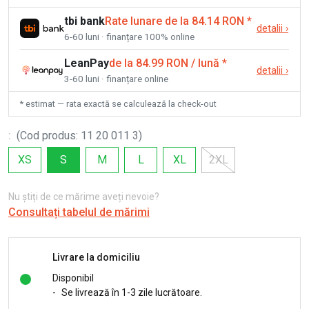
tbi bank
Rate lunare de la 84.14 RON
*
detalii
›
6-60 luni · finanțare 100% online
LeanPay
de la 84.99 RON / lună
*
detalii
›
3-60 luni · finanțare online
* estimat — rata exactă se calculează la check-out
:
(
Cod produs
:
11 20 011 3
)
XS
S
M
L
XL
2XL
Nu știți de ce mărime aveți nevoie?
Consultați tabelul de mărimi
Livrare la domiciliu
Disponibil
-
Se livrează în 1-3 zile lucrătoare.