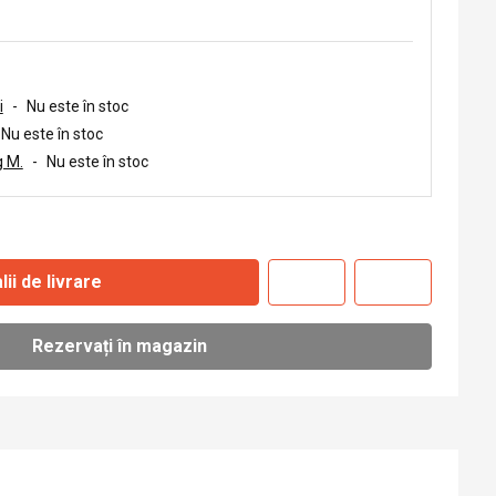
i
-
Nu este în stoc
Nu este în stoc
 M.
-
Nu este în stoc
lii de livrare
Rezervați în magazin