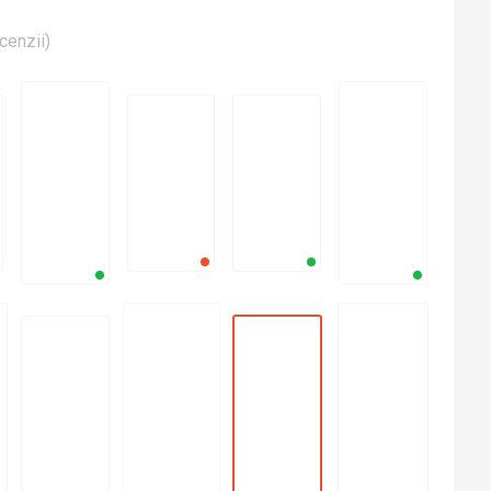
cenzii
)