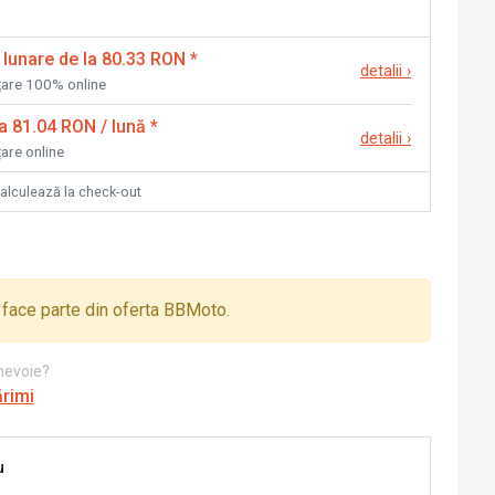
 lunare de la 80.33 RON
*
detalii
›
nțare 100% online
la 81.04 RON / lună
*
detalii
›
țare online
calculează la check-out
face parte din oferta BBMoto.
 nevoie?
ărimi
u