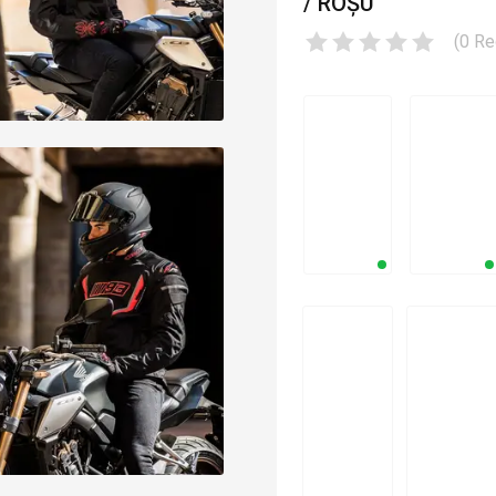
/ ROȘU
(
0
Re