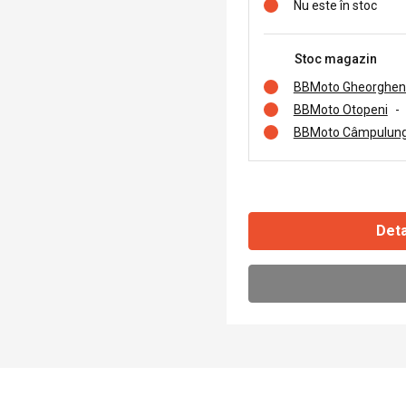
Nu este în stoc
Stoc magazin
BBMoto Gheorghen
BBMoto Otopeni
-
BBMoto Câmpulung
Deta