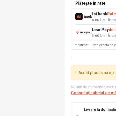
Plătește în rate
tbi bank
Rate
6-60 luni · fina
LeanPay
de 
3-60 luni · finan
* estimat — rata exactă se 
:
!
Acest produs nu mai 
Nu știți de ce mărime aveți
Consultați tabelul de m
Livrare la domicili