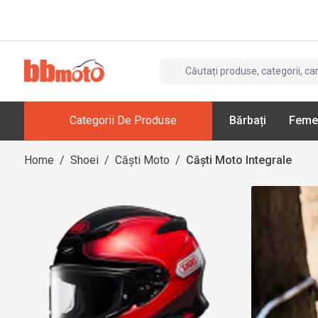
Categorii De Produse
Bărbați
Feme
Home
/
Shoei
/
Căști Moto
/
Căști Moto Integrale