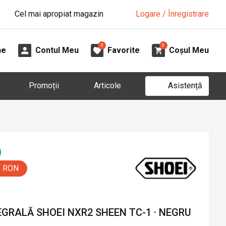
Cel mai apropiat magazin
Logare / Înregistrare
0
0
ne
Contul Meu
Favorite
Coșul Meu
Asistență
Promoții
Articole
0 RON
GRALĂ SHOEI NXR2 SHEEN TC-1 · NEGRU