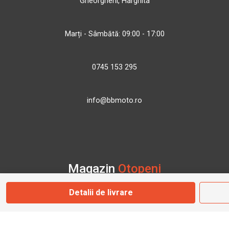
Gheorgheni, Harghita
Marți - Sâmbătă: 09:00 - 17:00
0745 153 295
info@bbmoto.ro
Magazin
Otopeni
Detalii de livrare
Str. Ferme D Nr. 2
Otopeni, Ilfov