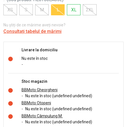
XS
S
M
L
XL
2XL
Nu știți de ce mărime aveți nevoie?
Consultați tabelul de mărimi
Livrare la domiciliu
Nu este în stoc
-
Stoc magazin
BBMoto Gheorgheni
-
Nu este în stoc (undefined undefined)
BBMoto Otopeni
-
Nu este în stoc (undefined undefined)
BBMoto Câmpulung M.
-
Nu este în stoc (undefined undefined)