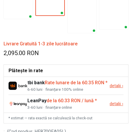
Livrare Gratuită 1-3 zile lucrătoare
2,095.00 RON
Plătește în rate
tbi bank
Rate lunare de la 60.35 RON
*
detalii
›
6-60 luni · finanțare 100% online
LeanPay
de la 60.33 RON / lună
*
detalii
›
3-60 luni · finanțare online
* estimat — rata exactă se calculează la check-out
:
(
Cod produs
:
HE8700EA05L
)