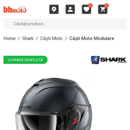
0
0
Home
/
Shark
/
Căști Moto
/
Căști Moto Modulare
LIVRARE GRATUITĂ