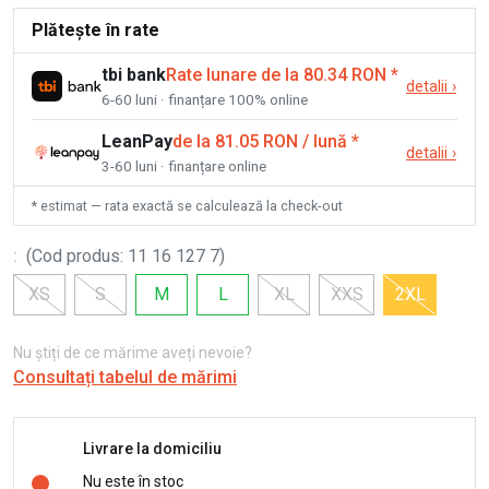
Plătește în rate
tbi bank
Rate lunare de la 80.34 RON
*
detalii
›
6-60 luni · finanțare 100% online
LeanPay
de la 81.05 RON / lună
*
detalii
›
3-60 luni · finanțare online
* estimat — rata exactă se calculează la check-out
:
(
Cod produs
:
11 16 127 7
)
XS
S
M
L
XL
XXS
2XL
Nu știți de ce mărime aveți nevoie?
Consultați tabelul de mărimi
Livrare la domiciliu
Nu este în stoc