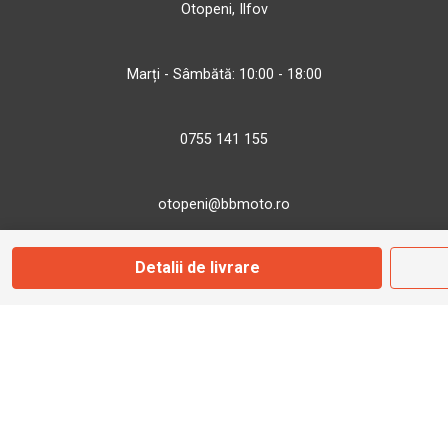
Otopeni, Ilfov
Marți - Sâmbătă: 10:00 - 18:00
0755 141 155
otopeni@bbmoto.ro
Detalii de livrare
Magazin
Câmpulung M.
Str. Valea Seacă nr. 5
Câmpulung Moldovenesc, Suceava