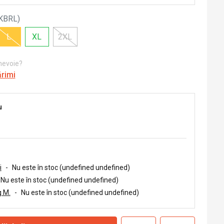
KBRL
)
L
XL
2XL
 nevoie?
ărimi
u
i
-
Nu este în stoc (undefined undefined)
Nu este în stoc (undefined undefined)
 M.
-
Nu este în stoc (undefined undefined)