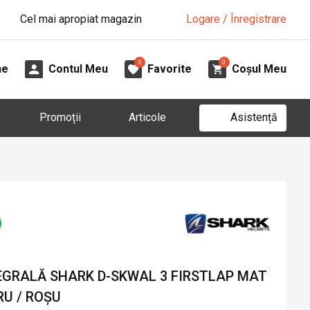
Cel mai apropiat magazin
Logare / Înregistrare
0
0
ne
Contul Meu
Favorite
Coșul Meu
Asistență
Promoții
Articole
GRALĂ SHARK D-SKWAL 3 FIRSTLAP MAT
RU / ROȘU