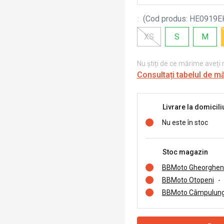
:
(
Cod produs
:
HE0919E
XS
S
M
Nu știți de ce mărime aveți
Consultați tabelul de m
Livrare la domicili
Nu este în stoc
Stoc magazin
BBMoto Gheorghen
BBMoto Otopeni
-
BBMoto Câmpulung