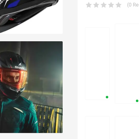
(
0
Re