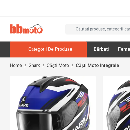
Categorii De Produse
Bărbați
Feme
Home
/
Shark
/
Căști Moto
/
Căști Moto Integrale