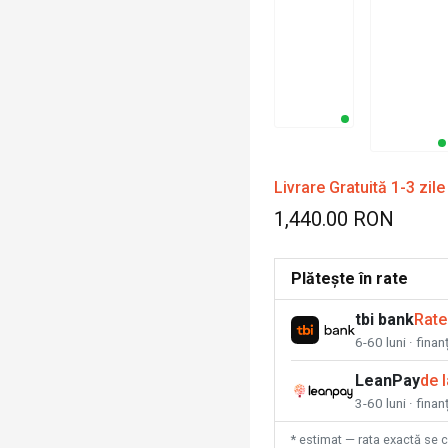
Livrare Gratuită 1-3 zile
1,440.00 RON
Plătește în rate
tbi bank
Rate
6-60 luni · fina
LeanPay
de 
3-60 luni · finan
* estimat — rata exactă se 