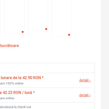
 lucrătoare
 lunare de la 42.90 RON
*
detalii
›
nțare 100% online
la 42.23 RON / lună
*
detalii
›
țare online
calculează la check-out