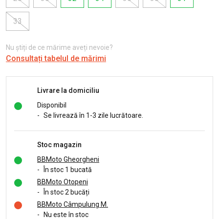
33
Nu știți de ce mărime aveți nevoie?
Consultați tabelul de mărimi
Livrare la domiciliu
Disponibil
-
Se livrează în 1-3 zile lucrătoare.
Stoc magazin
BBMoto Gheorgheni
-
În stoc 1 bucată
BBMoto Otopeni
-
În stoc 2 bucăți
BBMoto Câmpulung M.
-
Nu este în stoc