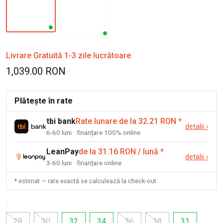
Livrare Gratuită 1-3 zile lucrătoare
1,039.00 RON
Plătește în rate
tbi bank
Rate lunare de la 32.21 RON
*
detalii
›
6-60 luni · finanțare 100% online
LeanPay
de la 31.16 RON / lună
*
detalii
›
3-60 luni · finanțare online
* estimat — rata exactă se calculează la check-out
:
28
30
32
34
36
38
31