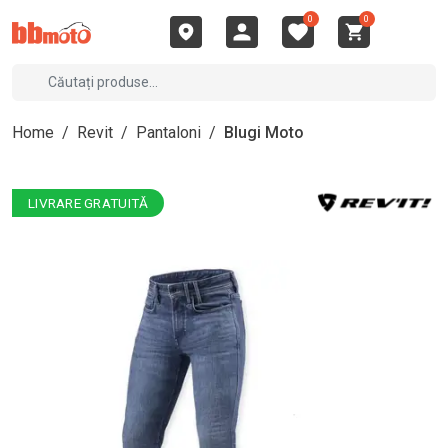
0
0
Home
/
Revit
/
Pantaloni
/
Blugi Moto
LIVRARE GRATUITĂ