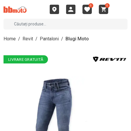
0
0
Home
/
Revit
/
Pantaloni
/
Blugi Moto
LIVRARE GRATUITĂ