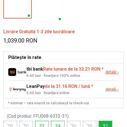
Livrare Gratuită 1-3 zile lucrătoare
1,039.00 RON
Plătește în rate
tbi bank
Rate lunare de la 32.21 RON
*
detalii
›
6-60 luni · finanțare 100% online
LeanPay
de la 31.16 RON / lună
*
detalii
›
3-60 luni · finanțare online
* estimat — rata exactă se calculează la check-out
:
(
Cod produs
:
FPJ068-6332-31
)
28
30
32
34
36
38
31