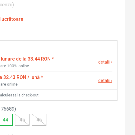
cenzii
)
 lucrătoare
 lunare de la 33.44 RON
*
detalii
›
nțare 100% online
la 32.43 RON / lună
*
detalii
›
țare online
calculează la check-out
176689
)
44
45
46