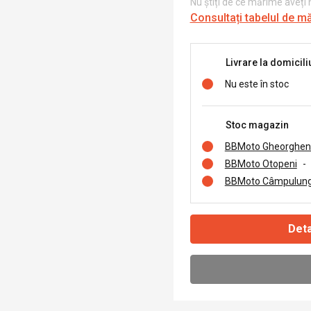
Nu știți de ce mărime aveți
Consultați tabelul de m
Livrare la domicili
Nu este în stoc
Stoc magazin
BBMoto Gheorghen
BBMoto Otopeni
-
BBMoto Câmpulung
Deta