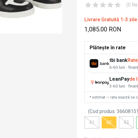
(
0
Re
Livrare Gratuită 1-3 zile
1,085.00 RON
Plătește în rate
tbi bank
Rate
6-60 luni · fina
LeanPay
de 
3-60 luni · finan
* estimat — rata exactă se 
:
(
Cod produs
:
3660815
41
42
43