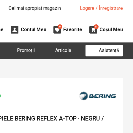
Cel mai apropiat magazin
Logare / Înregistrare
0
0
ne
Contul Meu
Favorite
Coșul Meu
Asistență
Promoții
Articole
IELE BERING REFLEX A-TOP · NEGRU /