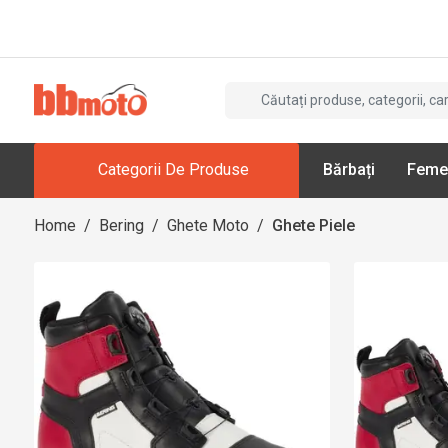
Categorii De Produse
Bărbați
Feme
Home
/
Bering
/
Ghete Moto
/
Ghete Piele