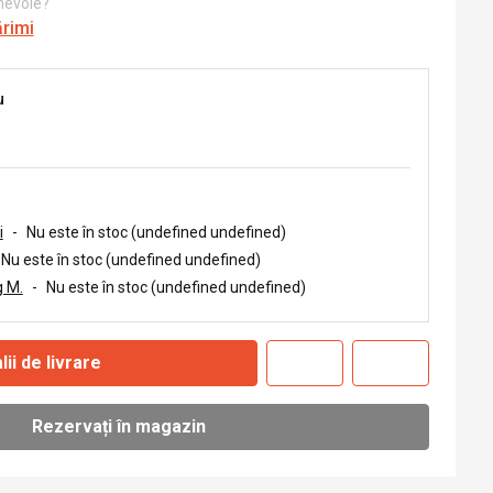
 nevoie?
ărimi
u
i
-
Nu este în stoc (undefined undefined)
Nu este în stoc (undefined undefined)
 M.
-
Nu este în stoc (undefined undefined)
lii de livrare
Rezervați în magazin