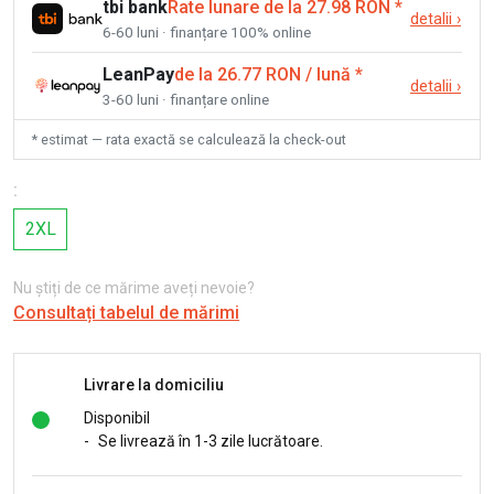
tbi bank
Rate lunare de la 27.98 RON
*
detalii
›
6-60 luni · finanțare 100% online
LeanPay
de la 26.77 RON / lună
*
detalii
›
3-60 luni · finanțare online
* estimat — rata exactă se calculează la check-out
:
2XL
Nu știți de ce mărime aveți nevoie?
Consultați tabelul de mărimi
Livrare la domiciliu
Disponibil
-
Se livrează în 1-3 zile lucrătoare.