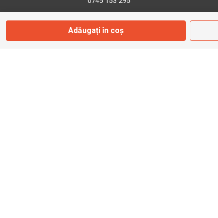
0745 153 295
Adăugați în coș
info@bbmoto.ro
Magazin
Otopeni
Str. Ferme D Nr. 2
Otopeni, Ilfov
Marți - Sâmbătă: 10:00 - 18:00
0755 141 155