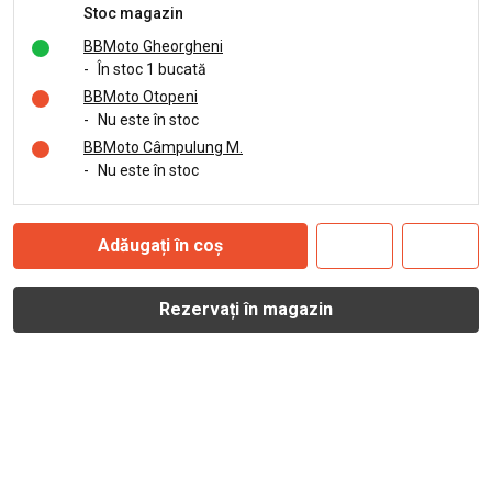
Stoc magazin
BBMoto Gheorgheni
-
În stoc 1 bucată
BBMoto Otopeni
-
Nu este în stoc
BBMoto Câmpulung M.
-
Nu este în stoc
Adăugați în coș
Rezervați în magazin