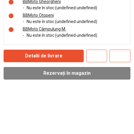
BBMoto Gheorgheni
-
Nu este în stoc (undefined undefined)
BBMoto Otopeni
-
Nu este în stoc (undefined undefined)
BBMoto Câmpulung M.
-
Nu este în stoc (undefined undefined)
Detalii de livrare
Rezervați în magazin