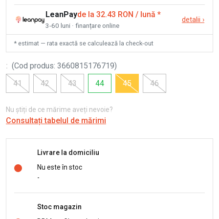
LeanPay
de la 32.43 RON / lună
*
detalii
›
3-60 luni · finanțare online
* estimat — rata exactă se calculează la check-out
:
(
Cod produs
:
3660815176719
)
41
42
43
44
45
46
Nu știți de ce mărime aveți nevoie?
Consultați tabelul de mărimi
Livrare la domiciliu
Nu este în stoc
-
Stoc magazin