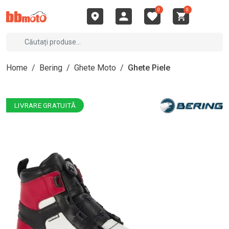
0
0
Home
/
Bering
/
Ghete Moto
/
Ghete Piele
LIVRARE GRATUITĂ