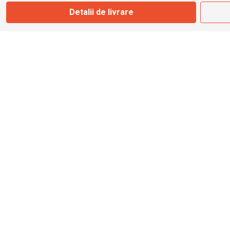
Detalii de livrare
info@bbmoto.ro
Magazin
Otopeni
Str. Ferme D Nr. 2
Otopeni, Ilfov
Marți - Sâmbătă: 10:00 - 18:00
0755 141 155