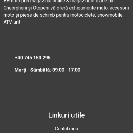
BBmoto prin magazinul online & magazinele fizice din
Gheorgheni și Otopeni vă oferă echipamente moto, accesorii
moto și piese de schimb pentru motociclete, snowmobile,
ATV-uri!
+40 745 153 295
Marți - Sâmbătă: 09:00 - 17:00
Linkuri utile
Contul meu