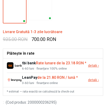
Livrare Gratuită 1-3 zile lucrătoare
935.00 RON
700.00 RON
Plătește în rate
tbi bank
Rate lunare de la 23.18 RON
*
detalii
›
6-60 luni · finanțare 100% online
LeanPay
de la 21.80 RON / lună
*
detalii
›
3-60 luni · finanțare online
* estimat — rata exactă se calculează la check-out
:
(
Cod produs
:
2000000206295
)