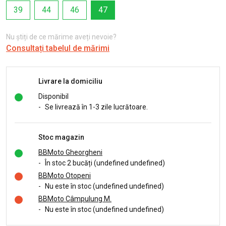
39
44
46
47
Nu știți de ce mărime aveți nevoie?
Consultați tabelul de mărimi
Livrare la domiciliu
Disponibil
-
Se livrează în 1-3 zile lucrătoare.
Stoc magazin
BBMoto Gheorgheni
-
În stoc 2 bucăți (undefined undefined)
BBMoto Otopeni
-
Nu este în stoc (undefined undefined)
BBMoto Câmpulung M.
-
Nu este în stoc (undefined undefined)