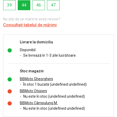
39
44
46
47
Nu știți de ce mărime aveți nevoie?
Consultați tabelul de mărimi
Livrare la domiciliu
Disponibil
-
Se livrează în 1-3 zile lucrătoare.
Stoc magazin
BBMoto Gheorgheni
-
În stoc 1 bucată (undefined undefined)
BBMoto Otopeni
-
Nu este în stoc (undefined undefined)
BBMoto Câmpulung M.
-
Nu este în stoc (undefined undefined)