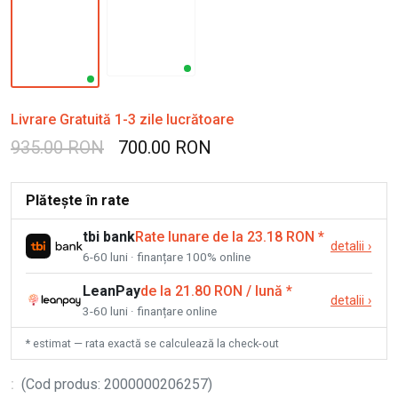
Livrare Gratuită 1-3 zile lucrătoare
935.00 RON
700.00 RON
Plătește în rate
tbi bank
Rate lunare de la 23.18 RON
*
detalii
›
6-60 luni · finanțare 100% online
LeanPay
de la 21.80 RON / lună
*
detalii
›
3-60 luni · finanțare online
* estimat — rata exactă se calculează la check-out
:
(
Cod produs
:
2000000206257
)