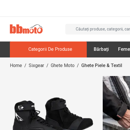
Categorii De Produse
Bărbați
Feme
Home
/
Sixgear
/
Ghete Moto
/
Ghete Piele & Textil