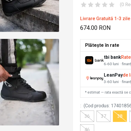
(
0
Re
Livrare Gratuită 1-3 zile
674.00 RON
Plătește în rate
tbi bank
Rate
6-60 luni · fina
LeanPay
de 
3-60 luni · finan
* estimat — rata exactă se 
:
(
Cod produs
:
1740185
36
37
38
46