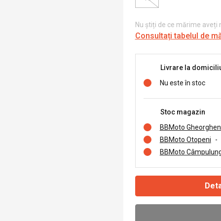
Nu știți de ce mărime aveți
Consultați tabelul de m
Livrare la domicili
Nu este în stoc
Stoc magazin
BBMoto Gheorghen
BBMoto Otopeni
-
BBMoto Câmpulung
Deta