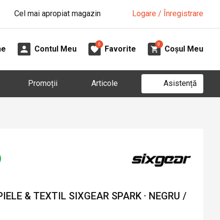
Cel mai apropiat magazin
Logare / Înregistrare
0
0
ne
Contul Meu
Favorite
Coșul Meu
Asistență
Promoții
Articole
IELE & TEXTIL SIXGEAR SPARK · NEGRU /