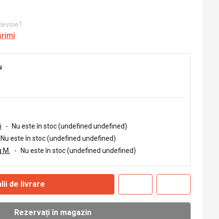
 nevoie?
ărimi
u
i
-
Nu este în stoc (undefined undefined)
Nu este în stoc (undefined undefined)
 M.
-
Nu este în stoc (undefined undefined)
lii de livrare
Rezervați în magazin