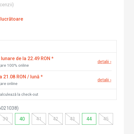
cenzii
)
 lucrătoare
 lunare de la 22.49 RON
*
detalii
›
nțare 100% online
la 21.08 RON / lună
*
detalii
›
țare online
calculează la check-out
6021038
)
39
40
41
42
43
44
45