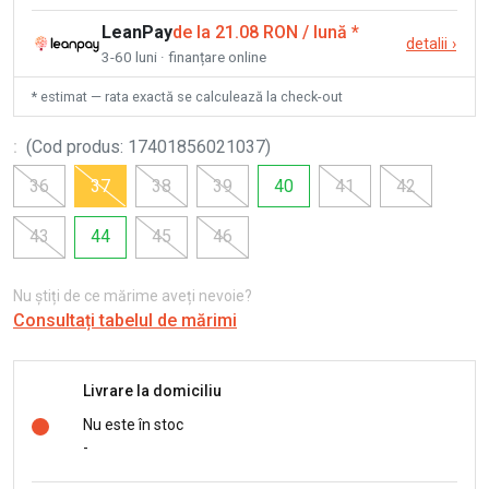
LeanPay
de la 21.08 RON / lună
*
detalii
›
3-60 luni · finanțare online
* estimat — rata exactă se calculează la check-out
:
(
Cod produs
:
17401856021037
)
36
37
38
39
40
41
42
43
44
45
46
Nu știți de ce mărime aveți nevoie?
Consultați tabelul de mărimi
Livrare la domiciliu
Nu este în stoc
-