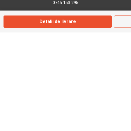
0745 153 295
Detalii de livrare
info@bbmoto.ro
Magazin
Otopeni
Str. Ferme D Nr. 2
Otopeni, Ilfov
Marți - Sâmbătă: 10:00 - 18:00
0755 141 155