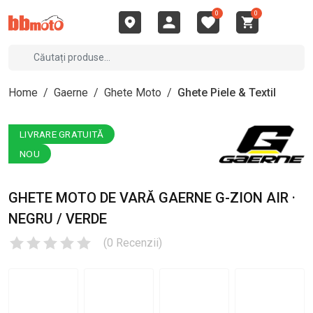
0
0
Home
/
Gaerne
/
Ghete Moto
/
Ghete Piele & Textil
LIVRARE GRATUITĂ
NOU
GHETE MOTO DE VARĂ GAERNE G-ZION AIR ·
NEGRU / VERDE
(
0
Recenzii
)