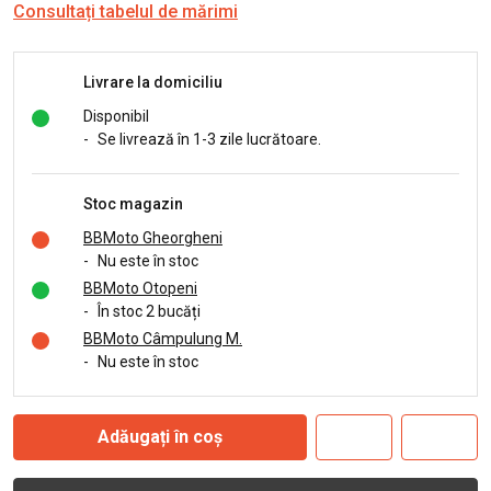
Consultați tabelul de mărimi
Livrare la domiciliu
Disponibil
-
Se livrează în 1-3 zile lucrătoare.
Stoc magazin
BBMoto Gheorgheni
-
Nu este în stoc
BBMoto Otopeni
-
În stoc 2 bucăți
BBMoto Câmpulung M.
-
Nu este în stoc
Adăugați în coș