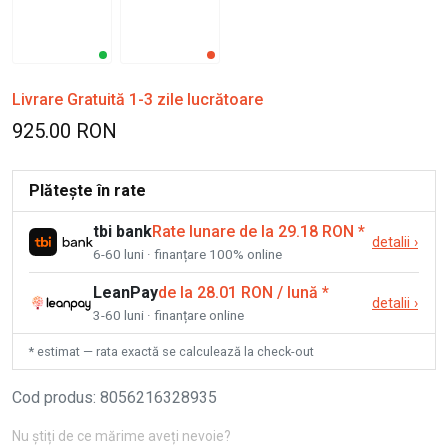
Livrare Gratuită 1-3 zile lucrătoare
925.00 RON
Plătește în rate
tbi bank
Rate lunare de la 29.18 RON
*
detalii
›
6-60 luni · finanțare 100% online
LeanPay
de la 28.01 RON / lună
*
detalii
›
3-60 luni · finanțare online
* estimat — rata exactă se calculează la check-out
Cod produs
:
8056216328935
Nu știți de ce mărime aveți nevoie?