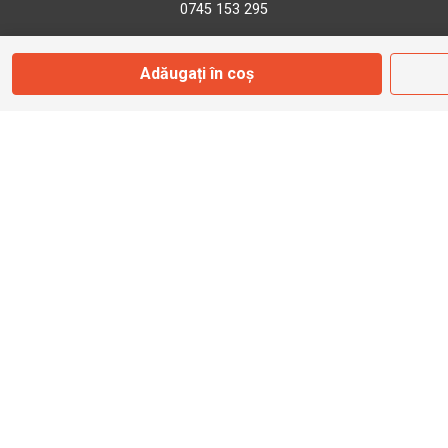
0745 153 295
Adăugați în coș
info@bbmoto.ro
Magazin
Otopeni
Str. Ferme D Nr. 2
Otopeni, Ilfov
Marți - Sâmbătă: 10:00 - 18:00
0755 141 155