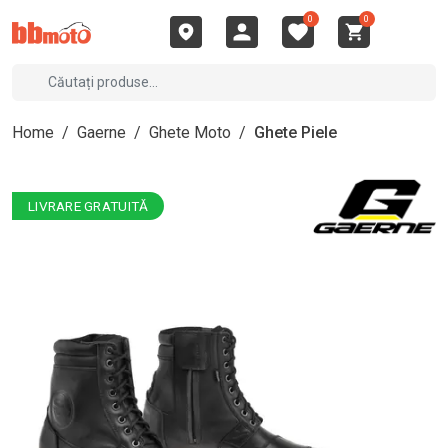
0
0
Home
/
Gaerne
/
Ghete Moto
/
Ghete Piele
LIVRARE GRATUITĂ