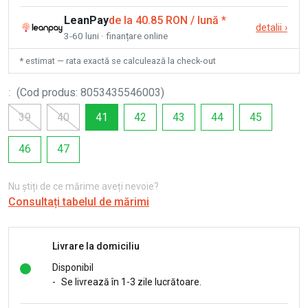
LeanPay
de la 40.85 RON / lună
*
detalii
›
3-60 luni · finanțare online
* estimat — rata exactă se calculează la check-out
:
(
Cod produs
:
8053435546003
)
39
40
41
42
43
44
45
46
47
Nu știți de ce mărime aveți nevoie?
Consultați tabelul de mărimi
Livrare la domiciliu
Disponibil
-
Se livrează în 1-3 zile lucrătoare.