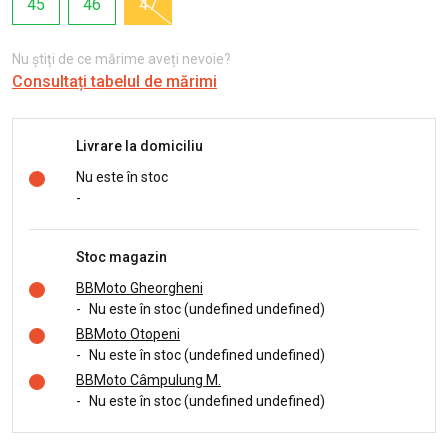
45
46
47
Nu știți de ce mărime aveți nevoie?
Consultați tabelul de mărimi
Livrare la domiciliu
Nu este în stoc
-
Stoc magazin
BBMoto Gheorgheni
-
Nu este în stoc (undefined undefined)
BBMoto Otopeni
-
Nu este în stoc (undefined undefined)
BBMoto Câmpulung M.
-
Nu este în stoc (undefined undefined)