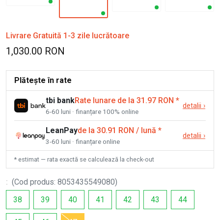
Livrare Gratuită 1-3 zile lucrătoare
1,030.00 RON
Plătește în rate
tbi bank
Rate lunare de la 31.97 RON
*
detalii
›
6-60 luni · finanțare 100% online
LeanPay
de la 30.91 RON / lună
*
detalii
›
3-60 luni · finanțare online
* estimat — rata exactă se calculează la check-out
:
(
Cod produs
:
8053435549080
)
38
39
40
41
42
43
44