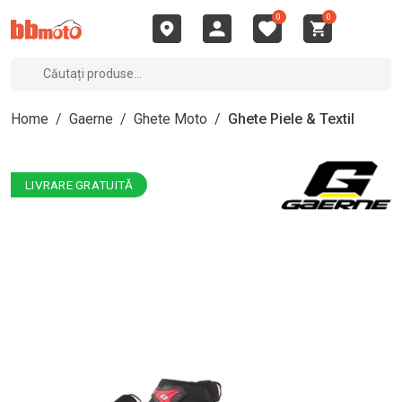
0
0
Home
/
Gaerne
/
Ghete Moto
/
Ghete Piele & Textil
LIVRARE GRATUITĂ