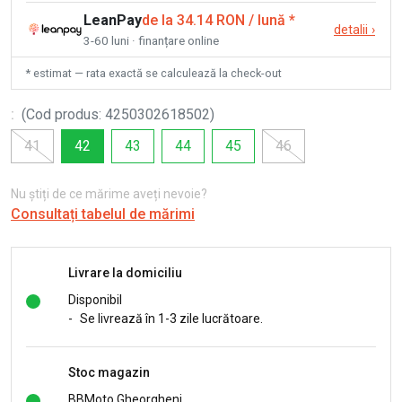
LeanPay
de la 34.14 RON / lună
*
detalii
›
3-60 luni · finanțare online
* estimat — rata exactă se calculează la check-out
:
(
Cod produs
:
4250302618502
)
41
42
43
44
45
46
Nu știți de ce mărime aveți nevoie?
Consultați tabelul de mărimi
Livrare la domiciliu
Disponibil
-
Se livrează în 1-3 zile lucrătoare.
Stoc magazin
BBMoto Gheorgheni