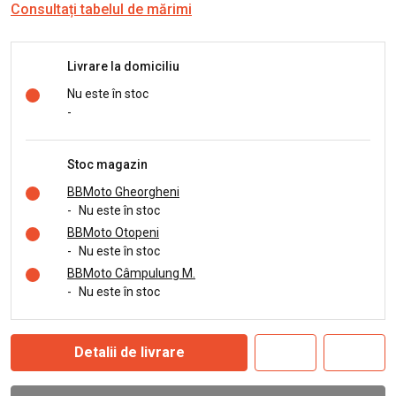
Consultați tabelul de mărimi
Livrare la domiciliu
Nu este în stoc
-
Stoc magazin
BBMoto Gheorgheni
-
Nu este în stoc
BBMoto Otopeni
-
Nu este în stoc
BBMoto Câmpulung M.
-
Nu este în stoc
Detalii de livrare