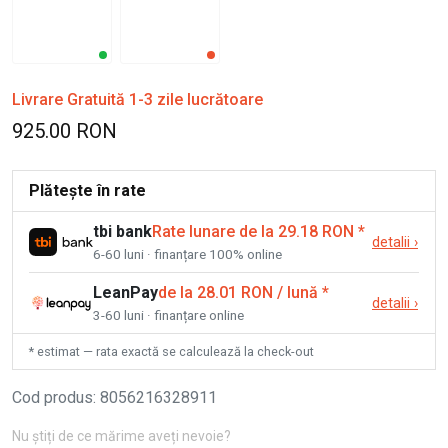
Livrare Gratuită 1-3 zile lucrătoare
925.00 RON
Plătește în rate
tbi bank
Rate lunare de la 29.18 RON
*
detalii
›
6-60 luni · finanțare 100% online
LeanPay
de la 28.01 RON / lună
*
detalii
›
3-60 luni · finanțare online
* estimat — rata exactă se calculează la check-out
Cod produs
:
8056216328911
Nu știți de ce mărime aveți nevoie?