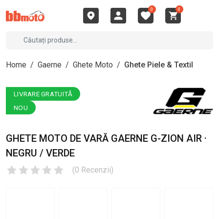
0
0
Home
/
Gaerne
/
Ghete Moto
/
Ghete Piele & Textil
LIVRARE GRATUITĂ
NOU
GHETE MOTO DE VARĂ GAERNE G-ZION AIR ·
NEGRU / VERDE
(
0
Recenzii
)