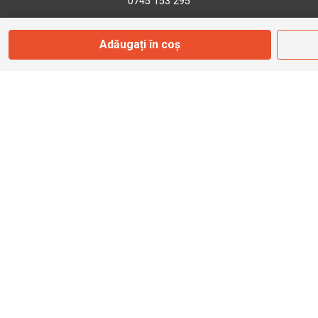
0745 153 295
Adăugați în coș
info@bbmoto.ro
Magazin
Otopeni
Str. Ferme D Nr. 2
Otopeni, Ilfov
Marți - Sâmbătă: 10:00 - 18:00
0755 141 155