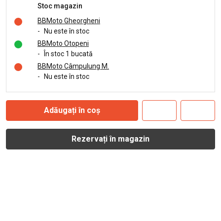
Stoc magazin
BBMoto Gheorgheni
-
Nu este în stoc
BBMoto Otopeni
-
În stoc 1 bucată
BBMoto Câmpulung M.
-
Nu este în stoc
Adăugați în coș
Rezervați în magazin