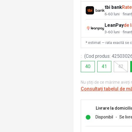
tbi bank
Rate
6-60 luni · fina
LeanPay
de 
3-60 luni · finan
* estimat — rata exactă se 
:
(
Cod produs
:
4250302
40
41
42
Nu știți de ce mărime aveți
Consultați tabelul de m
Livrare la domicili
Disponibil
-
Se livr