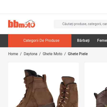
Categorii De Produse
Bărbați
Feme
Home
/
Daytona
/
Ghete Moto
/
Ghete Piele