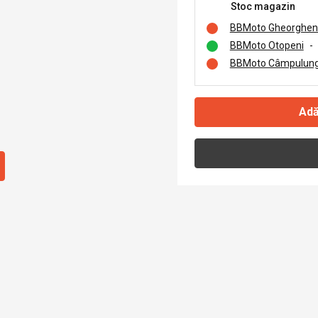
Stoc magazin
BBMoto Gheorghen
BBMoto Otopeni
-
BBMoto Câmpulung
Adă