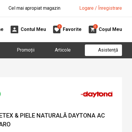
Cel mai apropiat magazin
Logare / Înregistrare
0
0
ne
Contul Meu
Favorite
Coșul Meu
Asistență
Promoții
Articole
TEX & PIELE NATURALĂ DAYTONA AC
MARO