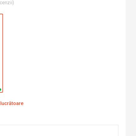
cenzii
)
 lucrătoare