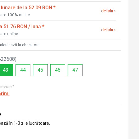
 lunare de la 52.09 RON
*
detalii
›
nțare 100% online
la 51.76 RON / lună
*
detalii
›
țare online
calculează la check-out
622608
)
43
44
45
46
47
 nevoie?
ărimi
u
ează în 1-3 zile lucrătoare.