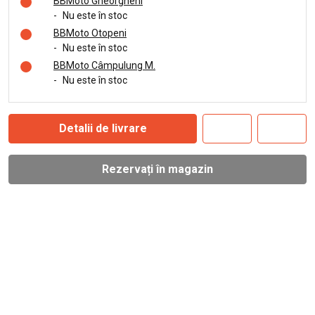
BBMoto Gheorgheni
-
Nu este în stoc
BBMoto Otopeni
-
Nu este în stoc
BBMoto Câmpulung M.
-
Nu este în stoc
Detalii de livrare
Rezervați în magazin