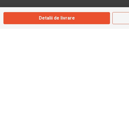
Marți - Sâmbătă: 09:00 - 17:00
Detalii de livrare
0745 153 295
info@bbmoto.ro
Magazin
Otopeni
Str. Ferme D Nr. 2
Otopeni, Ilfov