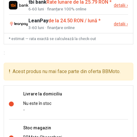
tbi bank
Rate lunare de la 25.79 RON
*
detalii
›
6-60 luni · finanțare 100% online
LeanPay
de la 24.50 RON / lună
*
detalii
›
3-60 luni · finanțare online
* estimat — rata exactă se calculează la check-out
:
!
Acest produs nu mai face parte din oferta BBMoto.
Livrare la domiciliu
Nu este în stoc
-
Stoc magazin