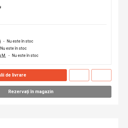
u
i
-
Nu este în stoc
Nu este în stoc
 M.
-
Nu este în stoc
lii de livrare
Rezervați în magazin