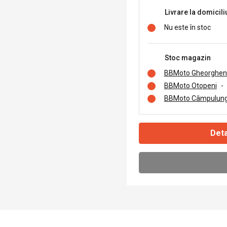
Livrare la domicili
Nu este în stoc
Stoc magazin
BBMoto Gheorghen
BBMoto Otopeni
-
BBMoto Câmpulung
Deta