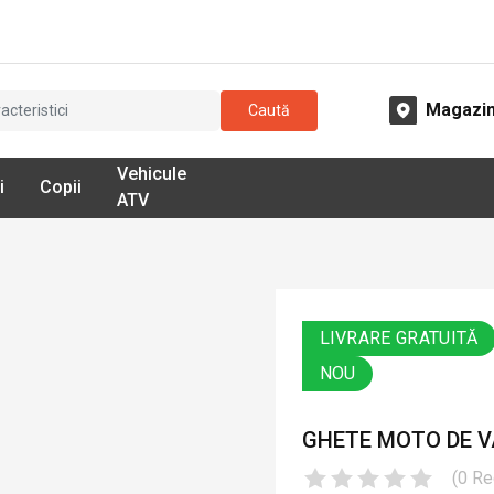
Magazi
Caută
Vehicule
i
Copii
ATV
LIVRARE GRATUITĂ
NOU
GHETE MOTO DE VA
(
0
Re