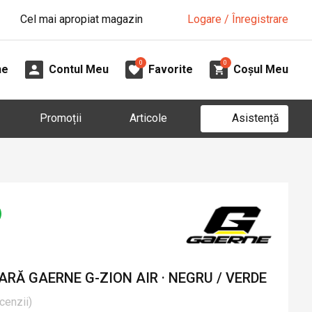
Cel mai apropiat magazin
Logare / Înregistrare
0
0
ne
Contul Meu
Favorite
Coșul Meu
Asistență
Promoții
Articole
RĂ GAERNE G-ZION AIR · NEGRU / VERDE
cenzii
)