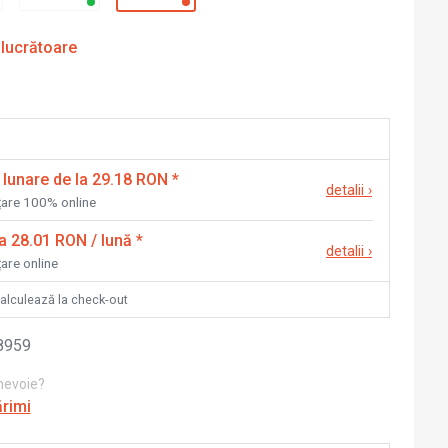
 lucrătoare
 lunare de la 29.18 RON
*
detalii
›
nțare 100% online
la 28.01 RON / lună
*
detalii
›
țare online
calculează la check-out
8959
 nevoie?
ărimi