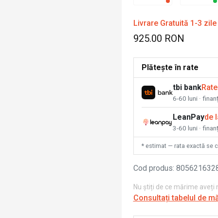
Livrare Gratuită 1-3 zile
925.00 RON
Plătește în rate
tbi bank
Rate
6-60 luni · fina
LeanPay
de 
3-60 luni · finan
* estimat — rata exactă se 
Cod produs
:
805621632
Nu știți de ce mărime aveți
Consultați tabelul de m