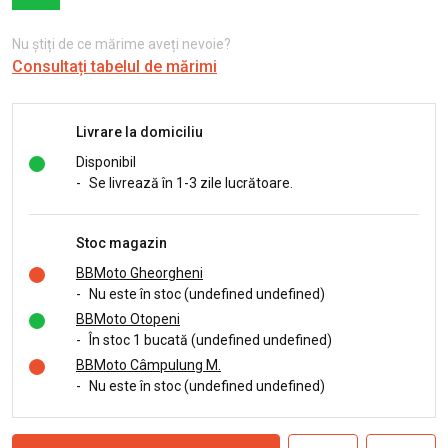
Nu știți de ce mărime aveți nevoie?
Consultați tabelul de mărimi
Livrare la domiciliu
Disponibil
-
Se livrează în 1-3 zile lucrătoare.
Stoc magazin
BBMoto Gheorgheni
-
Nu este în stoc (undefined undefined)
BBMoto Otopeni
-
În stoc 1 bucată (undefined undefined)
BBMoto Câmpulung M.
-
Nu este în stoc (undefined undefined)