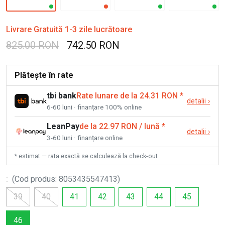
Livrare Gratuită 1-3 zile lucrătoare
825.00 RON
742.50 RON
Plătește în rate
tbi bank
Rate lunare de la 24.31 RON
*
detalii
›
6-60 luni · finanțare 100% online
LeanPay
de la 22.97 RON / lună
*
detalii
›
3-60 luni · finanțare online
* estimat — rata exactă se calculează la check-out
:
(
Cod produs
:
8053435547413
)
39
40
41
42
43
44
45
46