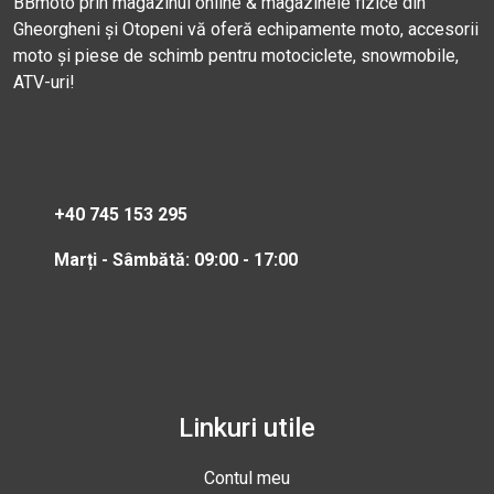
BBmoto prin magazinul online & magazinele fizice din
Gheorgheni și Otopeni vă oferă echipamente moto, accesorii
moto și piese de schimb pentru motociclete, snowmobile,
ATV-uri!
+40 745 153 295
Marți - Sâmbătă: 09:00 - 17:00
Linkuri utile
Contul meu