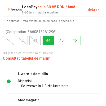
LeanPay
de la 30.85 RON / lună
*
detalii
›
3-60 luni · finanțare online
* estimat — rata exactă se calculează la check-out
:
(
Cod produs
:
3660815161296
)
41
42
43
44
45
46
Nu știți de ce mărime aveți nevoie?
Consultați tabelul de mărimi
Livrare la domiciliu
Disponibil
-
Se livrează în 1-3 zile lucrătoare.
Stoc magazin