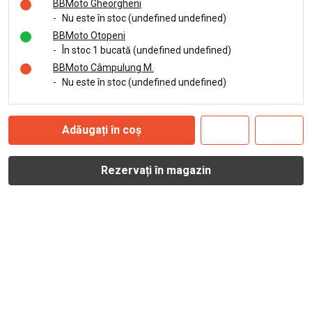
BBMoto Gheorgheni
-
Nu este în stoc (undefined undefined)
BBMoto Otopeni
-
În stoc 1 bucată (undefined undefined)
BBMoto Câmpulung M.
-
Nu este în stoc (undefined undefined)
Adăugați în coș
Rezervați în magazin