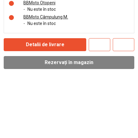
BBMoto Otopeni
-
Nu este în stoc
BBMoto Câmpulung M.
-
Nu este în stoc
Detalii de livrare
Rezervați în magazin