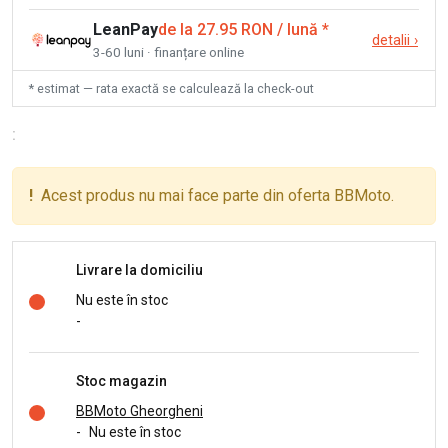
LeanPay
de la 27.95 RON / lună
*
detalii
›
3-60 luni · finanțare online
* estimat — rata exactă se calculează la check-out
:
!
Acest produs nu mai face parte din oferta BBMoto.
Livrare la domiciliu
Nu este în stoc
-
Stoc magazin
BBMoto Gheorgheni
-
Nu este în stoc