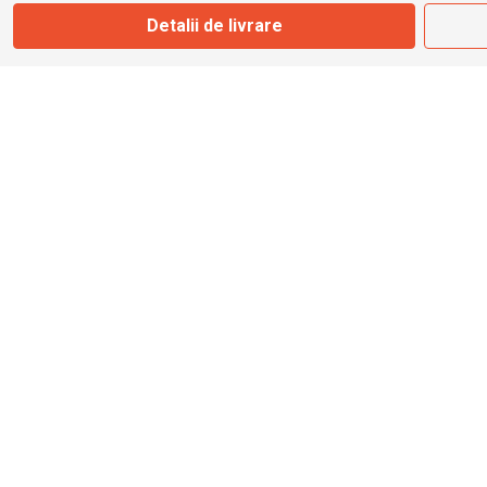
Marți - Sâmbătă: 09:00 - 17:00
Detalii de livrare
0745 153 295
info@bbmoto.ro
Magazin
Otopeni
Str. Ferme D Nr. 2
Otopeni, Ilfov
Marți - Sâmbătă: 10:00 - 18:00