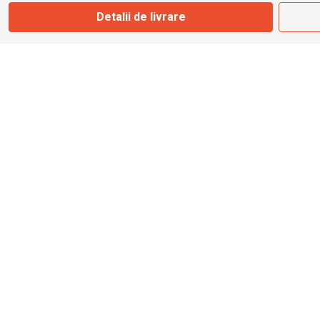
Detalii de livrare
info@bbmoto.ro
Magazin
Otopeni
Str. Ferme D Nr. 2
Otopeni, Ilfov
Marți - Sâmbătă: 10:00 - 18:00
0755 141 155