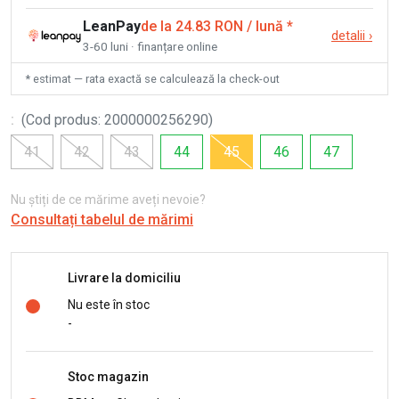
LeanPay
de la 24.83 RON / lună
*
detalii
›
3-60 luni · finanțare online
* estimat — rata exactă se calculează la check-out
:
(
Cod produs
:
2000000256290
)
41
42
43
44
45
46
47
Nu știți de ce mărime aveți nevoie?
Consultați tabelul de mărimi
Livrare la domiciliu
Nu este în stoc
-
Stoc magazin