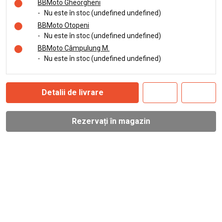
BBMoto Gheorgheni
-
Nu este în stoc (undefined undefined)
BBMoto Otopeni
-
Nu este în stoc (undefined undefined)
BBMoto Câmpulung M.
-
Nu este în stoc (undefined undefined)
Detalii de livrare
Rezervați în magazin