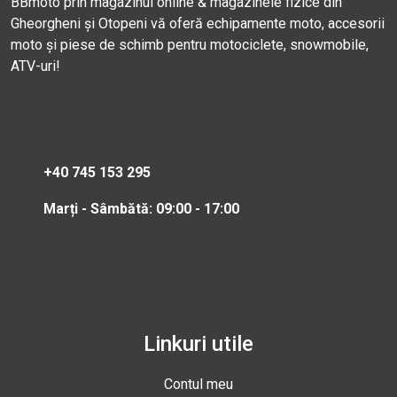
BBmoto prin magazinul online & magazinele fizice din
Gheorgheni și Otopeni vă oferă echipamente moto, accesorii
moto și piese de schimb pentru motociclete, snowmobile,
ATV-uri!
+40 745 153 295
Marți - Sâmbătă: 09:00 - 17:00
Linkuri utile
Contul meu