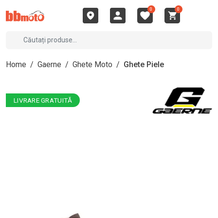
0
0
Home
/
Gaerne
/
Ghete Moto
/
Ghete Piele
LIVRARE GRATUITĂ