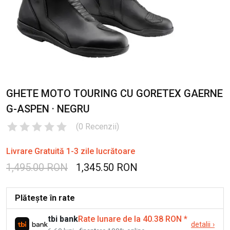
GHETE MOTO TOURING CU GORETEX GAERNE
G-ASPEN · NEGRU
(
0
Recenzii
)
Livrare Gratuită 1-3 zile lucrătoare
1,495.00 RON
1,345.50 RON
Plătește în rate
tbi bank
Rate lunare de la 40.38 RON
*
detalii
›