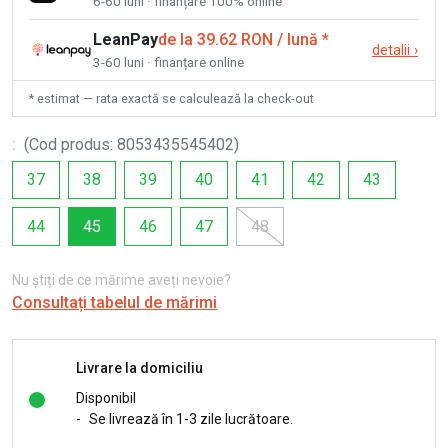
6-60 luni · finanțare 100% online
LeanPay
de la 39.62 RON / lună
*
detalii
›
3-60 luni · finanțare online
* estimat — rata exactă se calculează la check-out
:
(
Cod produs
:
8053435545402
)
37
38
39
40
41
42
43
44
45
46
47
48
Nu știți de ce mărime aveți nevoie?
Consultați tabelul de mărimi
Livrare la domiciliu
Disponibil
-
Se livrează în 1-3 zile lucrătoare.