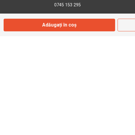
0745 153 295
Adăugați în coș
info@bbmoto.ro
Magazin
Otopeni
Str. Ferme D Nr. 2
Otopeni, Ilfov
Marți - Sâmbătă: 10:00 - 18:00
0755 141 155