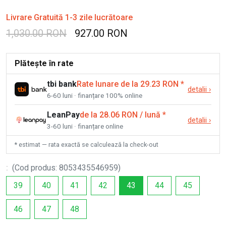
Livrare Gratuită 1-3 zile lucrătoare
1,030.00 RON
927.00 RON
Plătește în rate
tbi bank
Rate lunare de la 29.23 RON
*
detalii
›
6-60 luni · finanțare 100% online
LeanPay
de la 28.06 RON / lună
*
detalii
›
3-60 luni · finanțare online
* estimat — rata exactă se calculează la check-out
:
(
Cod produs
:
8053435546959
)
39
40
41
42
43
44
45
46
47
48