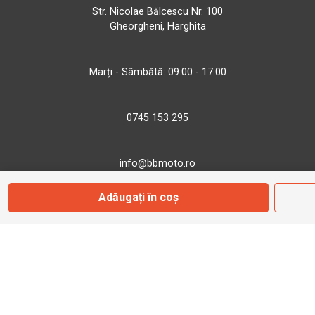
Str. Nicolae Bălcescu Nr. 100
Gheorgheni, Harghita
Marți - Sâmbătă: 09:00 - 17:00
0745 153 295
info@bbmoto.ro
Adăugați în coș
Magazin
Otopeni
Str. Ferme D Nr. 2