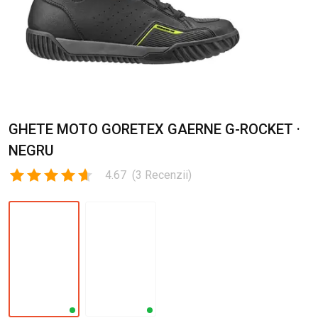
GHETE MOTO GORETEX GAERNE G-ROCKET ·
NEGRU
4.67
(
3
Recenzii
)