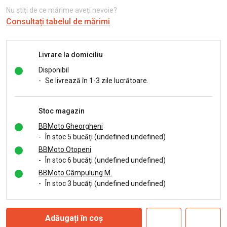
Nu știți de ce mărime aveți nevoie?
Consultați tabelul de mărimi
Livrare la domiciliu
Disponibil
-
Se livrează în 1-3 zile lucrătoare.
Stoc magazin
BBMoto Gheorgheni
-
În stoc 5 bucăți (undefined undefined)
BBMoto Otopeni
-
În stoc 6 bucăți (undefined undefined)
BBMoto Câmpulung M.
-
În stoc 3 bucăți (undefined undefined)
Adăugați în coș