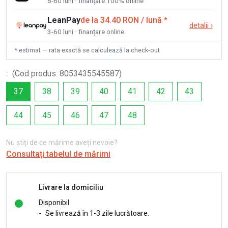
6-60 luni · finanțare 100% online
LeanPay
de la 34.40 RON / lună
*
detalii
›
3-60 luni · finanțare online
* estimat — rata exactă se calculează la check-out
:
(
Cod produs
:
8053435545587
)
37
38
39
40
41
42
43
44
45
46
47
48
Nu știți de ce mărime aveți nevoie?
Consultați tabelul de mărimi
Livrare la domiciliu
Disponibil
-
Se livrează în 1-3 zile lucrătoare.