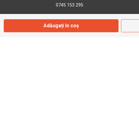
0745 153 295
Adăugați în coș
info@bbmoto.ro
Magazin
Otopeni
Str. Ferme D Nr. 2
Otopeni, Ilfov
Marți - Sâmbătă: 10:00 - 18:00
0755 141 155