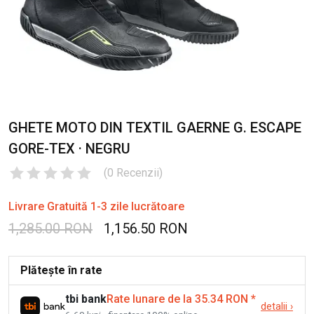
GHETE MOTO DIN TEXTIL GAERNE G. ESCAPE
GORE-TEX · NEGRU
(
0
Recenzii
)
Livrare Gratuită 1-3 zile lucrătoare
1,285.00 RON
1,156.50 RON
Plătește în rate
tbi bank
Rate lunare de la 35.34 RON
*
detalii
›