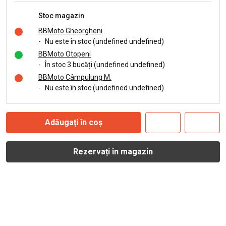
Stoc magazin
BBMoto Gheorgheni
-
Nu este în stoc (undefined undefined)
BBMoto Otopeni
-
În stoc 3 bucăți (undefined undefined)
BBMoto Câmpulung M.
-
Nu este în stoc (undefined undefined)
Adăugați în coș
Rezervați în magazin