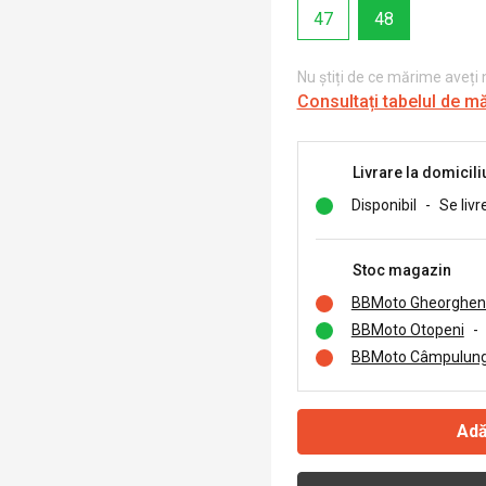
47
48
Nu știți de ce mărime aveți
Consultați tabelul de m
Livrare la domicili
Disponibil
-
Se livr
Stoc magazin
BBMoto Gheorghen
BBMoto Otopeni
-
BBMoto Câmpulung
Adă