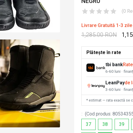
NEGRU
(
0
Re
Livrare Gratuită 1-3 zile
1,285.00 RON
1,1
Plătește în rate
tbi bank
Rate
6-60 luni · fina
LeanPay
de 
3-60 luni · finan
* estimat — rata exactă se 
:
(
Cod produs
:
8053435
37
38
39