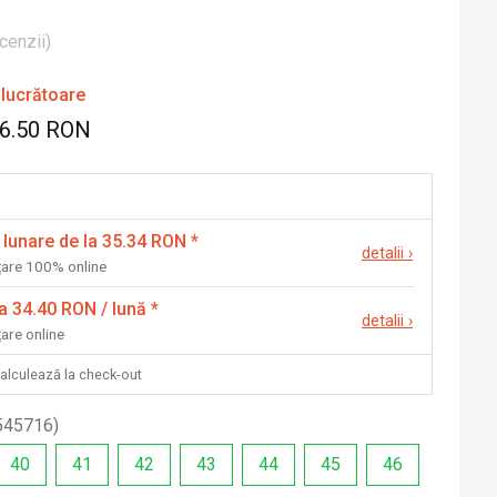
cenzii
)
 lucrătoare
56.50 RON
 lunare de la 35.34 RON
*
detalii
›
nțare 100% online
la 34.40 RON / lună
*
detalii
›
țare online
calculează la check-out
545716
)
40
41
42
43
44
45
46