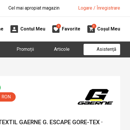
Cel mai apropiat magazin
Logare / Înregistrare
0
0
ne
Contul Meu
Favorite
Coșul Meu
Asistență
Promoții
Articole
0 RON
EXTIL GAERNE G. ESCAPE GORE-TEX ·