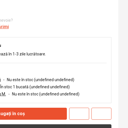
 nevoie?
ărimi
u
ează în 1-3 zile lucrătoare.
i
-
Nu este în stoc (undefined undefined)
În stoc 1 bucată (undefined undefined)
 M.
-
Nu este în stoc (undefined undefined)
ugați în coș