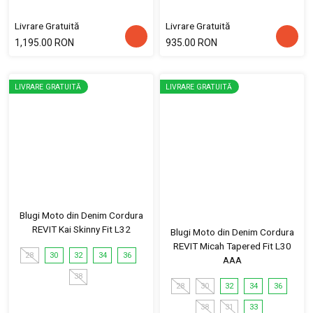
Livrare Gratuită
Livrare Gratuită
1,195.00 RON
935.00 RON
LIVRARE GRATUITĂ
LIVRARE GRATUITĂ
Blugi Moto din Denim Cordura
REVIT Kai Skinny Fit L32
Blugi Moto din Denim Cordura
REVIT Micah Tapered Fit L30
28
30
32
34
36
AAA
38
28
30
32
34
36
38
31
33