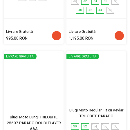
30
32
34
36
38
40
42
44
46
Livrare Gratuită
Livrare Gratuită
995.00 RON
1,195.00 RON
LIVRARE GRATUITĂ
LIVRARE GRATUITĂ
Blugi Moto Regular Fit cu Kevlar
TRILOBITE PARADO
Blugi Moto Lungi TRILOBITE
25607 PARADO DOUBLELAYER
30
32
34
36
38
AAA