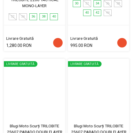
30
32
34
36
38
MONO-LAYER
40
42
44
32
34
36
38
40
Livrare Gratuită
Livrare Gratuită
1,280.00 RON
995.00 RON
LIVRARE GRATUITĂ
LIVRARE GRATUITĂ
Blugi Moto Scurți TRILOBITE
Blugi Moto Scurți TRILOBITE
25607 PARADO DOUBLELAYER
25607 PARADO DOUBLELAYER