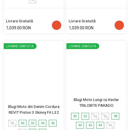
Livrare Gratuită
Livrare Gratuită
1,039.00 RON
1,039.00 RON
LIVRARE GRATUITĂ
LIVRARE GRATUITĂ
Blugi Moto Lungi cu Kevlar
TRILOBITE PARADO
Blugi Moto din Denim Cordura
REVIT Piston 3 Skinny Fit L32
30
32
34
36
38
28
30
32
34
36
40
42
44
46