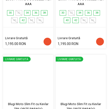
AAA
AAA
30
32
34
36
38
30
32
34
36
38
40
42
44
46
40
42
44
46
Livrare Gratuită
Livrare Gratuită
1,195.00 RON
1,195.00 RON
LIVRARE GRATUITĂ
LIVRARE GRATUITĂ
Blugi Moto Slim Fit cu Kevlar
Blugi Moto Slim Fit cu Kevlar
TRILOBITE PARADO
TRILOBITE PARADO