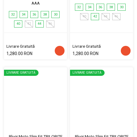
AAA
32
34
36
38
30
32
34
36
38
30
40
42
44
46
40
42
44
46
Livrare Gratuită
Livrare Gratuită
1,280.00 RON
1,280.00 RON
LIVRARE GRATUITĂ
LIVRARE GRATUITĂ
Blugi Moto Slim Fit TRILOBITE
Blugi Moto Slim Fit TRILOBITE