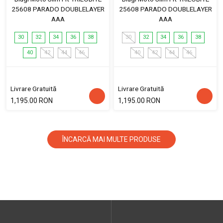
25608 PARADO DOUBLELAYER
25608 PARADO DOUBLELAYER
AAA
AAA
30
32
34
36
38
30
32
34
36
38
40
42
44
46
40
42
44
46
Livrare Gratuită
Livrare Gratuită
1,195.00 RON
1,195.00 RON
ÎNCARCĂ MAI MULTE PRODUSE