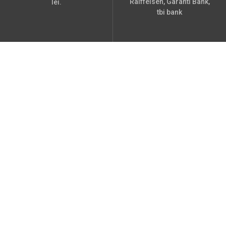
Raiffeisen, Garanti Bank,
lei.
tbi bank