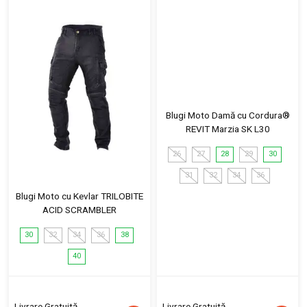
Blugi Moto Damă cu Cordura®
REVIT Marzia SK L30
26
27
28
29
30
31
32
34
36
Blugi Moto cu Kevlar TRILOBITE
ACID SCRAMBLER
30
32
34
36
38
40
Livrare Gratuită
Livrare Gratuită