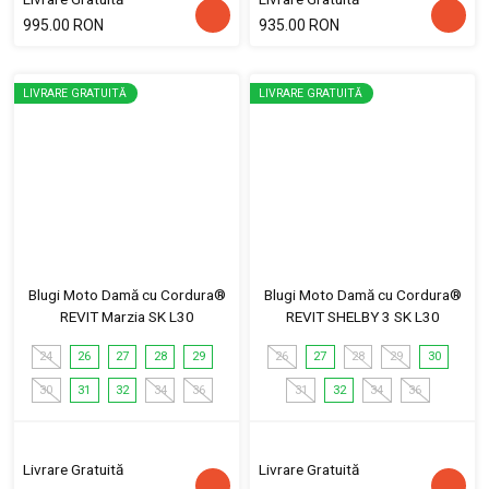
995.00 RON
935.00 RON
LIVRARE GRATUITĂ
LIVRARE GRATUITĂ
Blugi Moto Damă cu Cordura®
Blugi Moto Damă cu Cordura®
REVIT Marzia SK L30
REVIT SHELBY 3 SK L30
24
26
27
28
29
26
27
28
29
30
30
31
32
34
36
31
32
34
36
Livrare Gratuită
Livrare Gratuită