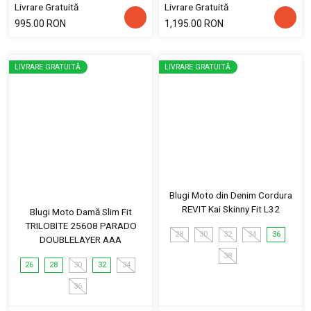
Livrare Gratuită
Livrare Gratuită
995.00 RON
1,195.00 RON
LIVRARE GRATUITĂ
LIVRARE GRATUITĂ
Blugi Moto din Denim Cordura
REVIT Kai Skinny Fit L32
Blugi Moto Damă Slim Fit
TRILOBITE 25608 PARADO
28
30
32
34
36
DOUBLELAYER AAA
38
26
28
30
32
34
36