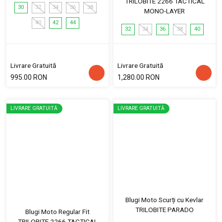
TRILOBITE 2266 TACTICAL
30
32
34
36
38
MONO-LAYER
40
42
44
32
34
36
38
40
Livrare Gratuită
Livrare Gratuită
995.00 RON
1,280.00 RON
LIVRARE GRATUITĂ
LIVRARE GRATUITĂ
Blugi Moto Scurți cu Kevlar
TRILOBITE PARADO
Blugi Moto Regular Fit
TRILOBITE 2266 TACTICAL