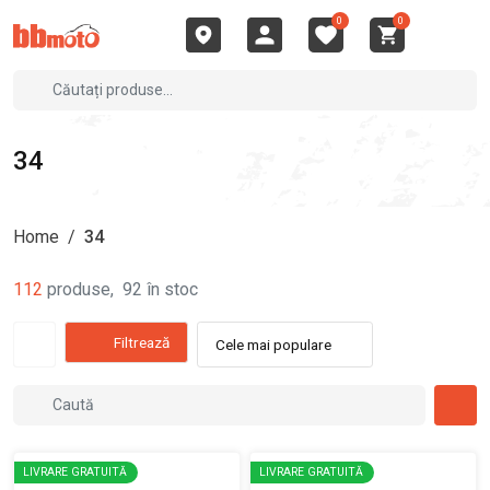
0
0
34
Home
/
34
112
produse
,
92
în stoc
Filtrează
Cele mai populare
LIVRARE GRATUITĂ
LIVRARE GRATUITĂ