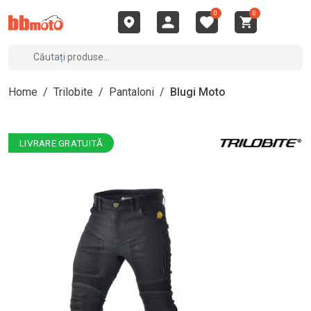
0
0
Home
/
Trilobite
/
Pantaloni
/
Blugi Moto
LIVRARE GRATUITĂ