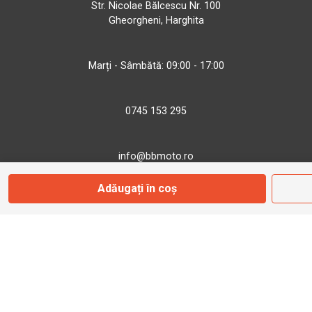
Str. Nicolae Bălcescu Nr. 100
Gheorgheni, Harghita
Marți - Sâmbătă: 09:00 - 17:00
0745 153 295
info@bbmoto.ro
Adăugați în coș
Magazin
Otopeni
Str. Ferme D Nr. 2
Otopeni, Ilfov