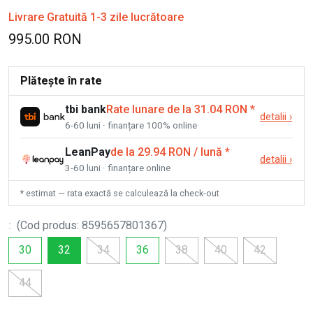
Livrare Gratuită 1-3 zile lucrătoare
995.00 RON
Plătește în rate
tbi bank
Rate lunare de la 31.04 RON
*
detalii
›
6-60 luni · finanțare 100% online
LeanPay
de la 29.94 RON / lună
*
detalii
›
3-60 luni · finanțare online
* estimat — rata exactă se calculează la check-out
:
(
Cod produs
:
8595657801367
)
30
32
34
36
38
40
42
44