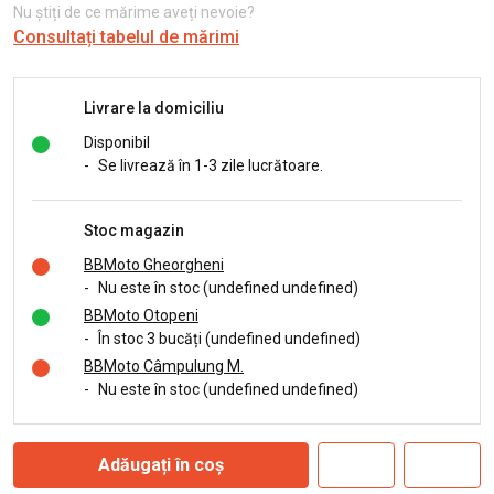
Nu știți de ce mărime aveți nevoie?
Consultați tabelul de mărimi
Livrare la domiciliu
Disponibil
-
Se livrează în 1-3 zile lucrătoare.
Stoc magazin
BBMoto Gheorgheni
-
Nu este în stoc (undefined undefined)
BBMoto Otopeni
-
În stoc 3 bucăți (undefined undefined)
BBMoto Câmpulung M.
-
Nu este în stoc (undefined undefined)
Adăugați în coș